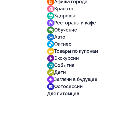
Афиша города
Красота
Здоровье
Рестораны и кафе
Обучение
Авто
Фитнес
Товары по купонам
Экскурсии
События
Дети
Загляни в будущее
Фотосессии
Для питомцев