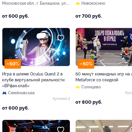
Московская обл., г. Балашиха, ул.
Новокосино
Маяковского, д. 12, стр. 1
от 600 руб.
от 700 руб.
–50%
–50%
Игра в шлеме Oculus Quest 2 в
60 минут командных игр на
клубе виртуальной реальности
Metaforce со скидкой
«ВРфан.клаб»
Солнцево
Семёновская
Куп
Куплено 2
от 800 руб.
от 600 руб.