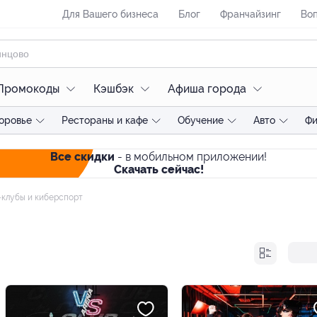
Для Вашего бизнеса
Блог
Франчайзинг
Воп
Промокоды
Кэшбэк
Афиша города
оровье
Рестораны и кафе
Обучение
Авто
Фи
Все скидки
- в мобильном приложении!
Скачать сейчас!
клубы и киберспорт