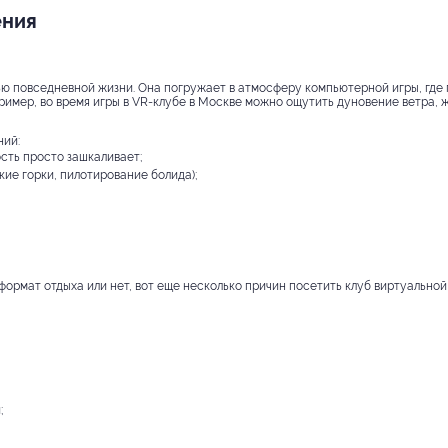
ения
ю повседневной жизни. Она погружает в атмосферу компьютерной игры, где 
имер, во время игры в VR-клубе в Москве можно ощутить дуновение ветра, жа
ний:
сть просто зашкаливает;
ие горки, пилотирование болида);
формат отдыха или нет, вот еще несколько причин посетить клуб виртуальной
;