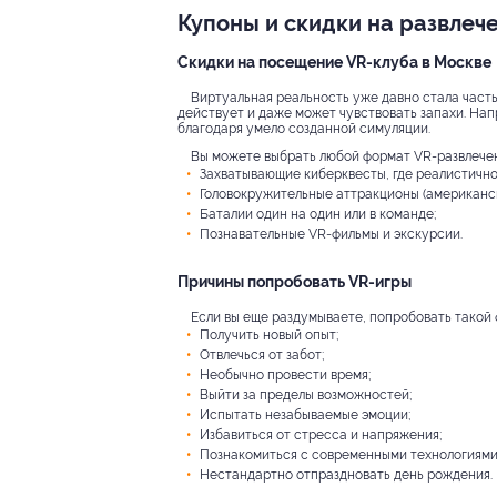
Купоны и скидки на развлеч
Скидки на посещение VR-клуба в Москве
Виртуальная реальность уже давно стала часть
действует и даже может чувствовать запахи. Напр
благодаря умело созданной симуляции.
Вы можете выбрать любой формат VR-развлече
Захватывающие киберквесты, где реалистично
Головокружительные аттракционы (американск
Баталии один на один или в команде;
Познавательные VR-фильмы и экскурсии.
Причины попробовать VR-игры
Если вы еще раздумываете, попробовать такой 
Получить новый опыт;
Отвлечься от забот;
Необычно провести время;
Выйти за пределы возможностей;
Испытать незабываемые эмоции;
Избавиться от стресса и напряжения;
Познакомиться с современными технологиями
Нестандартно отпраздновать день рождения.