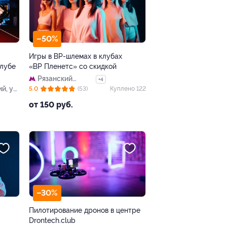
–50%
Игры в ВР-шлемах в клубах
клубе
«ВР Пленетс» со скидкой
Рязанский
+4
й, ул.
проспект
5.0
(53)
Куплено 122
от 150 руб.
–30%
Пилотирование дронов в центре
Drontech.club