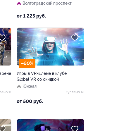
Волгоградский проспект
от 1 225 руб.
–50%
 арене
Игры в VR-шлеме в клубе
Global VR со скидкой
Южная
лено 11
Куплено 12
от 500 руб.