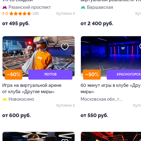
Рязанский проспект
Варшавская
5.0
(38)
Куплено 4
Ку
от 495 руб.
от 2 400 руб.
–50%
–50%
РЕУТОВ
КРАСНОГОРСК
Игра на виртуальной арене
60 минут игры в клубе «Дру
от клуба «Другие миры»
миры»
Новокосино
Московская обл., г.
Красногорск, ул. Дачная,
Куплено 5
Куп
д. 11а
от 600 руб.
от 550 руб.