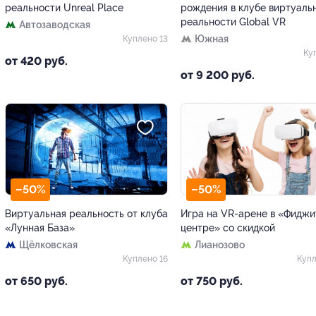
реальности Unreal Place
рождения в клубе виртуаль
реальности Global VR
Автозаводская
Южная
Куплено 13
Ку
от 420 руб.
от 9 200 руб.
–50%
–50%
Виртуальная реальность от клуба
Игра на VR-арене в «Фиджи
«Лунная База»
центре» со скидкой
Щёлковская
Лианозово
Куплено 16
Купл
от 650 руб.
от 750 руб.