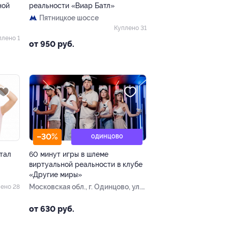
ной
реальности «Виар Батл»
Пятницкое шоссе
Куплено 31
плено 1
от 950 руб.
–30%
ОДИНЦОВО
тал
60 минут игры в шлеме
виртуальной реальности в клубе
«Другие миры»
Московская обл., г. Одинцово, ул.
ено 28
Озерная, д. 115
от 630 руб.