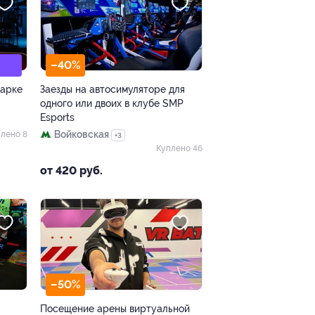
–40%
парке
Заезды на автосимуляторе для
одного или двоих в клубе SMP
Esports
Войковская
лено 8
+3
Куплено 46
от 420 руб.
–50%
Посещение арены виртуальной