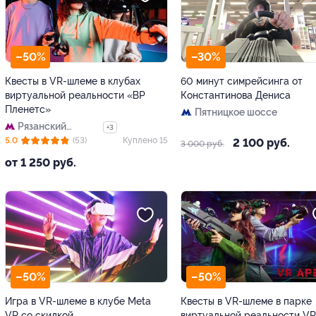
–50%
–30%
Квесты в VR-шлеме в клубах
60 минут симрейсинга от
виртуальной реальности «ВР
Константинова Дениса
Пленетс»
Пятницкое шоссе
Рязанский
+3
проспект
5.0
(53)
Куплено 15
2 100 руб.
3 000 руб.
от 1 250 руб.
–50%
–50%
Игра в VR-шлеме в клубе Meta
Квесты в VR-шлеме в парке
VR со скидкой
виртуальной реальности VR