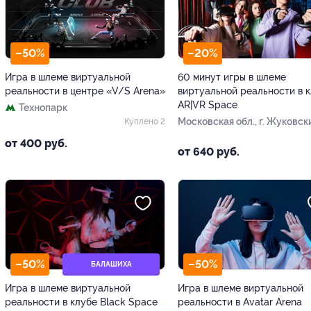
–50%
–20%
Игра в шлеме виртуальной
60 минут игры в шлеме
реальности в центре «V/S Arena»
виртуальной реальности в 
AR|VR Space
Технопарк
Московская обл., г. Жуковски
Куплено 2
Гудкова, д. 3б
от 400 руб.
от 640 руб.
–50%
–50%
БАЛАШИХА
Игра в шлеме виртуальной
Игра в шлеме виртуальной
реальности в клубе Black Space
реальности в Avatar Arena