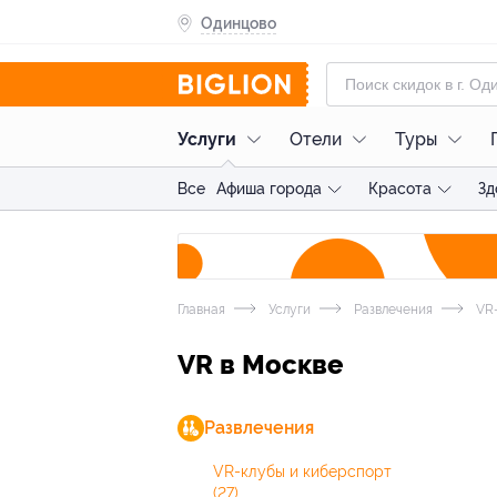
Одинцово
Услуги
Отели
Туры
Все
Афиша города
Красота
Зд
Главная
Услуги
Развлечения
VR-
VR в Москве
Развлечения
VR-клубы и киберспорт
(27)