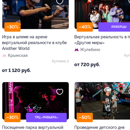
–30%
–40%
ЛЮБЕРЦЫ
Игра в шлеме на арене
Виртуальная реальность в 
виртуальной реальности в клубе
«Другие миры»
Another World
Жулебино
Крымская
Куп
Куплено 2
от 720 руб.
от 1 120 руб.
–30%
–50%
ТРЦ «РИВЬЕРА»
Посещение парка виртуальной
Проведение детского дня