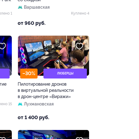
Варшавская
плено 1
Куплено 4
от 960 руб.
–30%
ЛЮБЕРЦЫ
гие
Пилотирование дронов
в виртуальной реальности
в дрон-центре «Виражи»
Лухмановская
лено 15
от 1 400 руб.