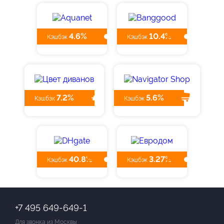
4.6%
10.4%
Кэшбэк
Кэшбэк
7.2%
5.6%
Кэшбэк
Кэшбэк
40.8%
3.27%
Кэшбэк
Кэшбэк
+7 495 649-649-1
Для звонка из Москвы