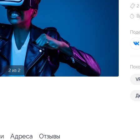
2
В
Поде
Похо
1 из 2
V
Д
ии
Адреса
Отзывы