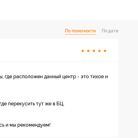
По полезности
По дате
★
★
★
★
★
ы, где расположен данный центр - это тихое и
де перекусить тут же в БЦ.
сь и мы рекомендуем!