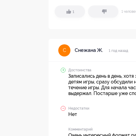
1 челов
1
Снежана Ж.
С
1 год назад
Достоинства
Записались день в день, хот
детям игры, сразу обсудили 
течение игры. Для начала ча
выдержал. Постарше уже спо
Недостатки
Нет
Комментарий
Очень интересный формат ра