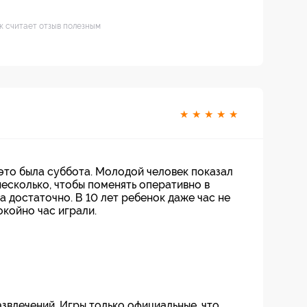
ек считает отзыв полезным
★
★
★
★
★
я это была суббота. Молодой человек показал
несколько, чтобы поменять оперативно в
са достаточно. В 10 лет ребенок даже час не
койно час играли.
звлечений. Игры только официальные, что