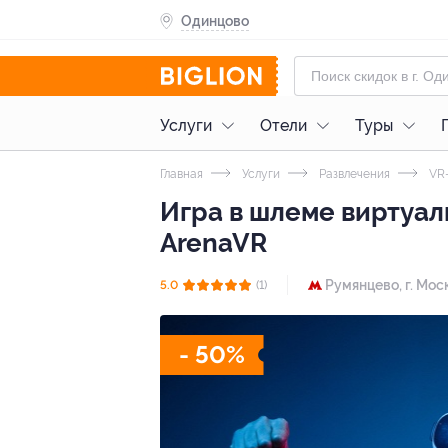
Одинцово
Услуги
Отели
Туры
Главная
Услуги
Развлечения
VR-
Игра в шлеме виртуал
ArenaVR
Румянцево,
г. Мос
5.0
(1)
- 50%