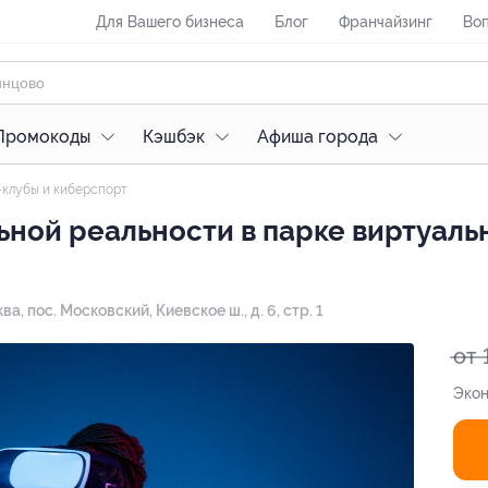
Для Вашего бизнеса
Блог
Франчайзинг
Воп
Промокоды
Кэшбэк
Афиша города
клубы и киберспорт
ьной реальности в парке виртуаль
ква, пос. Московский, Киевское ш., д. 6, стр. 1
от 
Экон