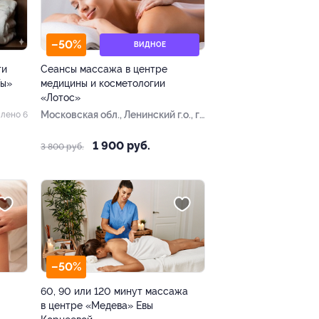
–50%
ВИДНОЕ
ти
Сеансы массажа в центре
Ты»
медицины и косметологии
«Лотос»
Московская обл., Ленинский г.о., г.
лено 6
Видное, Завидная ул., д. 20
1 900 руб.
3 800 руб.
–50%
60, 90 или 120 минут массажа
в центре «Медева» Евы