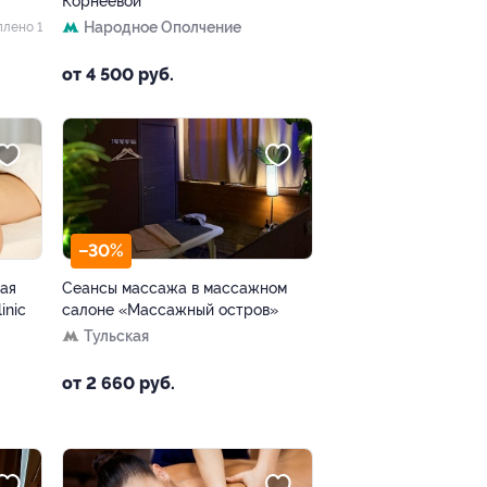
Корнеевой
Народное Ополчение
плено 1
от 4 500 руб.
–30%
ая
Сеансы массажа в массажном
iniс
салоне «Массажный остров»
Тульская
от 2 660 руб.