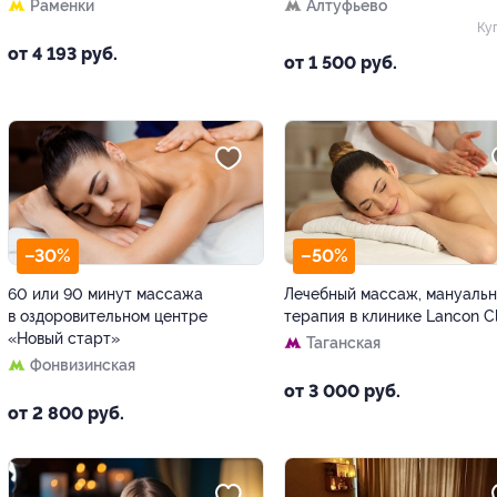
Раменки
Алтуфьево
Ку
от 4 193 руб.
от 1 500 руб.
–30%
–50%
60 или 90 минут массажа
Лечебный массаж, мануальн
в оздоровительном центре
терапия в клинике Lancon Cl
«Новый старт»
Таганская
Фонвизинская
от 3 000 руб.
от 2 800 руб.