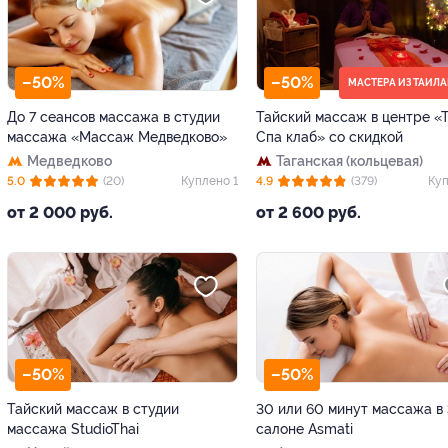
–50%
–50%
МАСТЕРА ИЗ ТАИЛ
До 7 сеансов массажа в студии
Тайский массаж в центре «
массажа «Массаж Медведково»
Спа клаб» со скидкой
Медведково
Таганская (кольцевая)
5.0
(20)
Куплено 1
4.9
(379)
Куп
от 2 000 руб.
от 2 600 руб.
–50%
–50%
Тайский массаж в студии
30 или 60 минут массажа в
массажа StudioThai
салоне Asmati