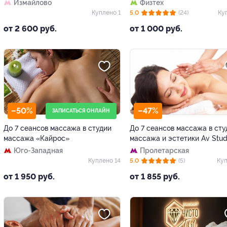
Измайлово
Физтех
Куплено 1
5.0
(24)
Ку
от 2 600 руб.
от 1 000 руб.
–50%
–47%
ЗАПИСАТЬСЯ ОНЛАЙН
До 7 сеансов массажа в студии
До 7 сеансов массажа в сту
массажа «Кайрос»
массажа и эстетики Av Stud
Юго-Западная
Пролетарская
Куплено 14
5.0
(5)
Куп
от 1 950 руб.
от 1 855 руб.