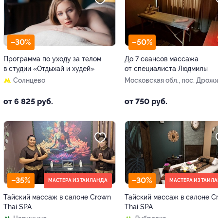
–30%
–50%
Программа по уходу за телом
До 7 сеансов массажа
в студии «Отдыхай и худей»
от специалиста Людмилы
Солнцево
Московская обл., пос. Дрож
Новое ш., д. 10, к. 2
от 6 825 руб.
от 750 руб.
–35%
–30%
МАСТЕРА ИЗ ТАИЛАНДА
МАСТЕРА ИЗ ТАИЛ
Тайский массаж в салоне Crown
Тайский массаж в салоне C
Thai SPA
Thai SPA