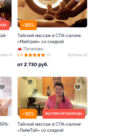
–30%
АНДА
Тай-
Тайский массаж в СПА-салоне
«Майтрея» со скидкой
Потапово
лено 8
5.0
(5)
Куплено 12
от 2 730 руб.
–51%
МАСТЕРА ИЗ ТАИЛАНДА
 SPA-
Тайский массаж в СПА-салоне
«ЛаймТай» со скидкой