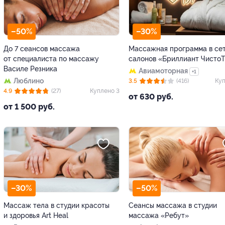
–50%
–30%
До 7 сеансов массажа
Массажная программа в се
от специалиста по массажу
салонов «Бриллиант Чисто
Василе Резника
Авиамоторная
+1
Люблино
3.5
(416)
Куп
4.9
(27)
Куплено 3
от 630 руб.
от 1 500 руб.
–30%
–50%
Массаж тела в студии красоты
Сеансы массажа в студии
и здоровья Art Heal
массажа «Ребут»