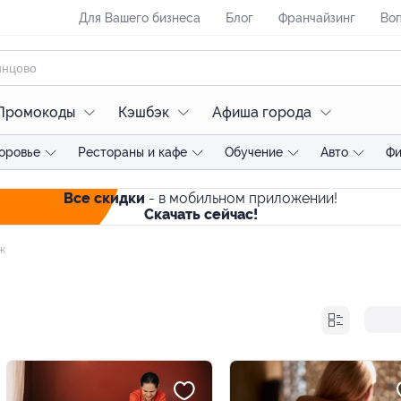
Для Вашего бизнеса
Блог
Франчайзинг
Воп
Промокоды
Кэшбэк
Афиша города
оровье
Рестораны и кафе
Обучение
Авто
Фи
Все скидки
- в мобильном приложении!
Скачать сейчас!
ж