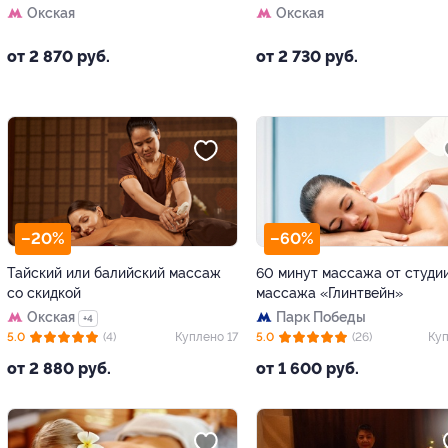
Окская
Окская
от 2 870 руб.
от 2 730 руб.
–20%
–60%
Тайский или балийский массаж
60 минут массажа от студи
со скидкой
массажа «Глинтвейн»
Окская
Парк Победы
+4
5.0
(4)
Куплено 17
5.0
(26)
Куп
от 2 880 руб.
от 1 600 руб.