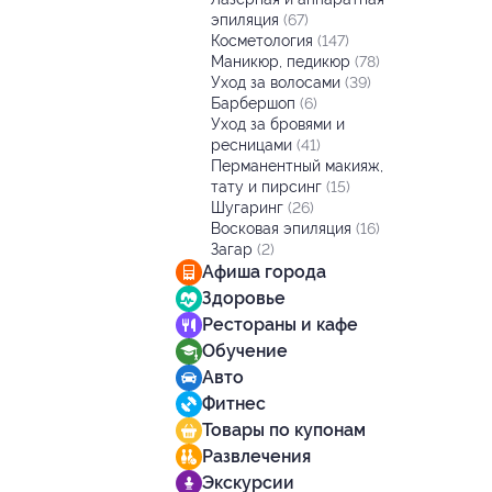
эпиляция
(67)
Косметология
(147)
Маникюр, педикюр
(78)
Уход за волосами
(39)
Барбершоп
(6)
Уход за бровями и
ресницами
(41)
Перманентный макияж,
тату и пирсинг
(15)
Шугаринг
(26)
Восковая эпиляция
(16)
Загар
(2)
Афиша города
Здоровье
Рестораны и кафе
Обучение
Авто
Фитнес
Товары по купонам
Развлечения
Экскурсии