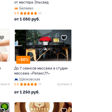
от мастера Эльсаед
Беляево
5.0
(4)
от 1 050 руб.
–50%
и
До 7 сеансов массажа в студии
массажа «Релакс77»
Щёлковская
лено 6
5.0
(7)
Куплено 3
от 1 250 руб.