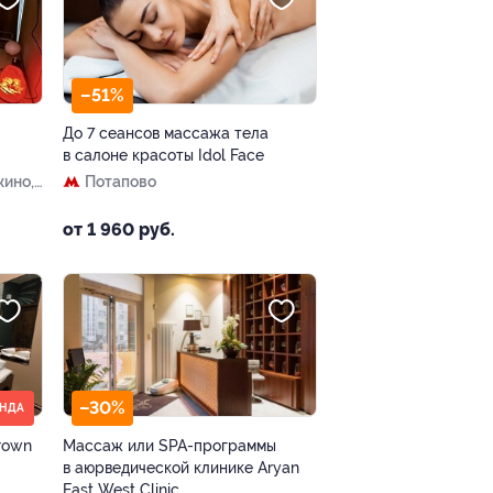
–51%
До 7 сеансов массажа тела
в салоне красоты Idol Face
жино,
Потапово
от 1 960 руб.
–30%
АНДА
rown
Массаж или SPA-программы
в аюрведической клинике Aryan
East West Clinic