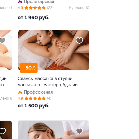
Пролетарская
плено 1
4.9
(23)
Куплено 10
от 1 960 руб.
–50%
дии
Сеансы массажа в студии
io
массажа от мастера Аделии
Профсоюзная
лено 6
4.9
(4)
от 1 500 руб.