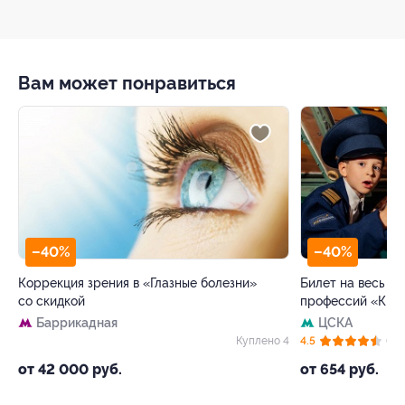
Вам может понравиться
–40%
–40%
Коррекция зрения в «Глазные болезни»
Билет на весь де
со скидкой
профессий «Кид
Баррикадная
ЦСКА
99
Куплено 4
4.5
(63)
от 42 000 руб.
от 654 руб.