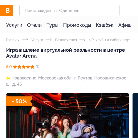
Услуги
Отели
Туры
Промокоды
Кэшбэк
Афиша 
Главная
Услуги
Развлечения
VR-клубы и киберспорт
Игра в шлеме виртуальной реальности в центре
Avatar Arena
5.0
(1)
Новокосино,
Московская обл., г. Реутов, Носовихинское
ш., д. 45
- 50%