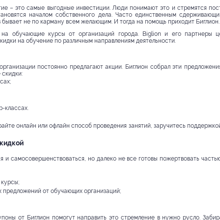
ие – это самые выгодные инвестиции. Люди понимают это и стремятся пост
тановятся началом собственного дела. Часто единственным сдерживающ
 бывает не по карману всем желающим. И тогда на помощь приходит Биглион.
на обучающие курсы от организаций города. Biglion и его партнеры ц
скидки на обучение по различным направлениям деятельности.
организации постоянно предлагают акции. Биглион собрал эти предложени
 скидки:
сах;
р-классах.
айте онлайн или офлайн способ проведения занятий, заручитесь поддержкой 
скидкой
 и самосовершенствоваться, но далеко не все готовы пожертвовать частью 
курсы;
 предложений от обучающих организаций;
упоны от Биглион помогут направить это стремление в нужно русло. Забир