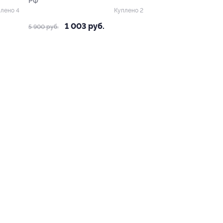
РФ
лено 4
Куплено 2
1 003 руб.
5 900 руб.