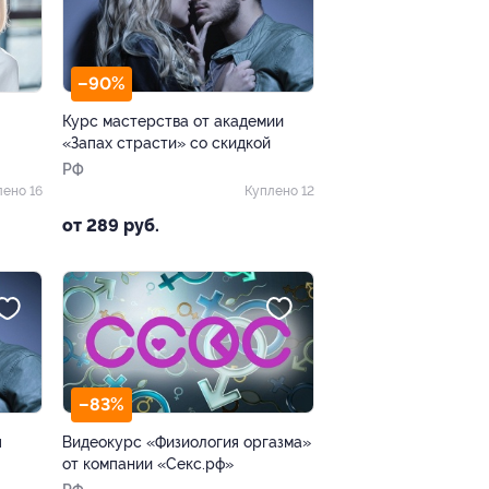
–90%
Курс мастерства от академии
«Запах страсти» со скидкой
РФ
лено 16
Куплено 12
от 289 руб.
–83%
я
Видеокурс «Физиология оргазма»
от компании «Секс.рф»