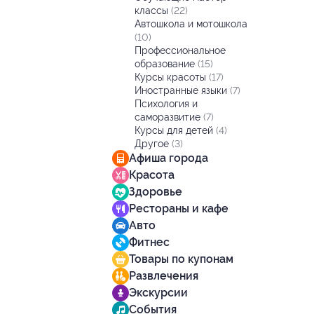
классы
(22)
Автошкола и мотошкола
(10)
Профессиональное
образование
(15)
Курсы красоты
(17)
Иностранные языки
(7)
Психология и
саморазвитие
(7)
Курсы для детей
(4)
Другое
(3)
Афиша города
Красота
Здоровье
Рестораны и кафе
Авто
Фитнес
Товары по купонам
Развлечения
Экскурсии
События