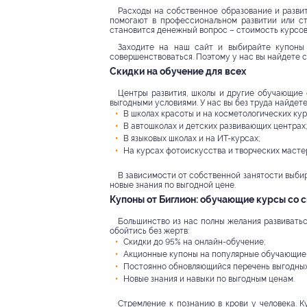
Расходы на собственное образование и развит
помогают в профессиональном развитии или с
становится денежный вопрос – стоимость курсов
Заходите на наш сайт и выбирайте купоны 
совершенствоваться. Поэтому у нас вы найдете 
Скидки на обучение для всех
Центры развития, школы и другие обучающие 
выгодными условиями. У нас вы без труда найдете
В школах красоты и на косметологических кур
В автошколах и детских развивающих центрах;
В языковых школах и на ИТ-курсах;
На курсах фотоискусства и творческих масте
В зависимости от собственной занятости выбир
новые знания по выгодной цене.
Купоны от Биглион: обучающие курсы со 
Большинство из нас полны желания развиваться
обойтись без жертв:
Скидки до 95% на онлайн-обучение;
Акционные купоны на популярные обучающие 
Постоянно обновляющийся перечень выгодных
Новые знания и навыки по выгодным ценам.
Стремление к познанию в крови у человека. К