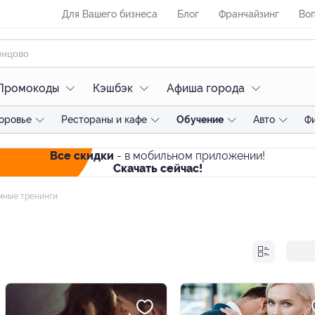
Для Вашего бизнеса
Блог
Франчайзинг
Воп
Промокоды
Кэшбэк
Афиша города
оровье
Рестораны и кафе
Обучение
Авто
Ф
Все скидки
- в мобильном приложении!
Скачать сейчас!
ные тренинги