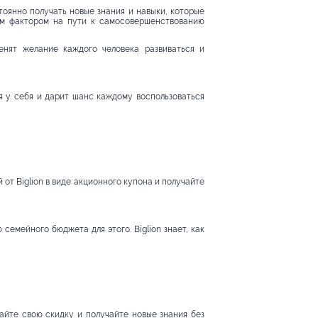
оянно получать новые знания и навыки, которые
им фактором на пути к самосовершенствованию
енят желание каждого человека развиваться и
я у себя и дарит шанс каждому воспользоваться
от Biglion в виде акционного купона и получайте
семейного бюджета для этого. Biglion знает, как
айте свою скидку и получайте новые знания без