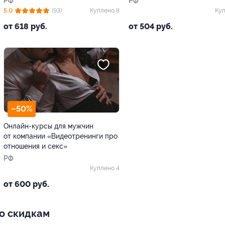
РФ
РФ
5.0
(93)
Куплено 8
Куп
от 618 руб.
от 504 руб.
–50%
Онлайн-курсы для мужчин
от компании «Видеотренинги про
отношения и секс»
РФ
Куплено 4
от 600 руб.
о скидкам