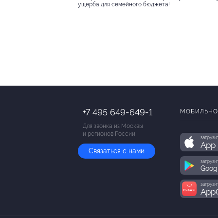
ущерба для семейного бюджета!
+7 495 649-649-1
МОБИЛЬНО
Для звонка из Москвы
и регионов России
загрузи
App 
Связаться с нами
загрузи
Goog
загрузи
AppG