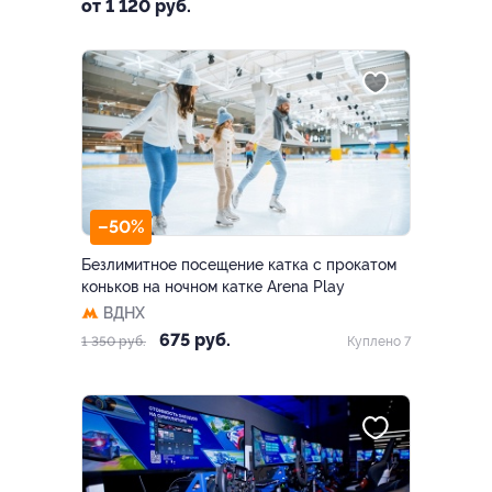
Транспортный пр., д. 3, стр.
от 1 120 руб.
2
–50%
Безлимитное посещение катка с прокатом
коньков на ночном катке Arena Play
ВДНХ
675 руб.
1 350 руб.
Куплено 7