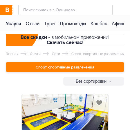
Услуги
Отели
Туры
Промокоды
Кэшбэк
Афиша 
Все скидки
- в мобильном приложении!
Скачать сейчас!
Главная
Услуги
Дети
Спорт, спортивные развлечения
Спорт, спортивные развлечения
Без сортировки