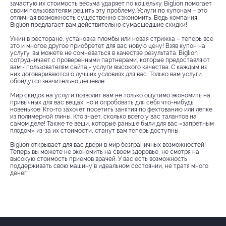
зачастую их стоимость весьма ударяет по кошельку. Biglion помогает
своим пользователям решить эту проблему. Услуги по купонам – это
отличная возможность существенно сэкономить. Ведь компания
Biglion предлагает вам действительно сумасшедшие скидки!
Ужин в ресторане, установка пломбы или новая стрижка – теперь все
это и многое другое приобретет для вас новую цену! Взяв купон на
услугу, вы можете не сомневаться в качестве результата. Biglion
сотрудничает с проверенными партнерами, которые предоставляют
вам - пользователям сайта - услуги высокого качества. С каждым из
них договариваются о лучших условиях для вас. Только вам услуги
обойдутся значительно дешевле.
Мир скидок на услуги позволит вам не только ощутимо экономить на
привычных для вас вещах, но и опробовать для себя что-нибудь
новенькое. Кто-то захочет посетить занятия по фехтованию или лепке
из полимерной глины. Кто знает, сколько всего у вас талантов на
самом деле! Также те вещи, которые раньше были для вас «запретным
плодом» из-за их стоимости, станут вам теперь доступны.
Biglion открывает для вас двери в мир безграничных возможностей!
Теперь вы можете не экономить на своем здоровье, не смотря на
высокую стоимость приемов врачей. У вас есть возможность
поддерживать свою машину в идеальном состоянии, не тратя много
денег.