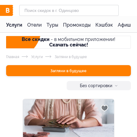
Услуги
Отели
Туры
Промокоды
Кэшбэк
Афиша 
Все скидки
- в мобильном приложении!
Скачать сейчас!
Главная
Услуги
Загляни в будущее
Загляни в будущее
Без сортировки