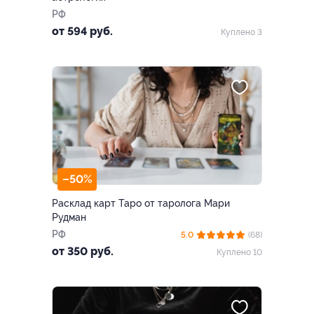
РФ
от 594 руб.
Куплено 3
–50%
Расклад карт Таро от таролога Мари
Рудман
РФ
5.0
(68)
от 350 руб.
Куплено 10