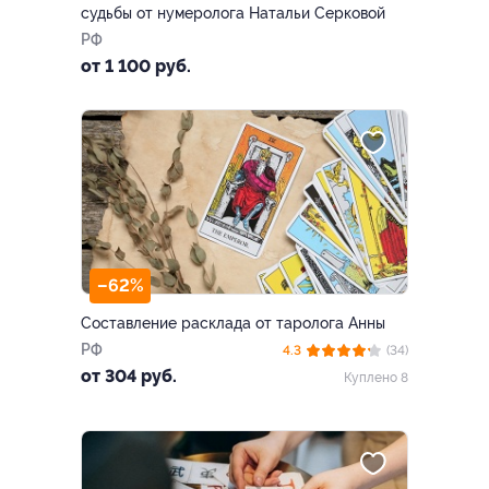
судьбы от нумеролога Натальи Серковой
РФ
от 1 100 руб.
–62%
Составление расклада от таролога Анны
РФ
4.3
(34)
от 304 руб.
Куплено 8