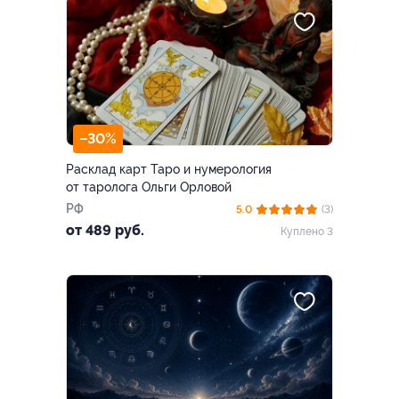
–30%
Расклад карт Таро и нумерология
от таролога Ольги Орловой
РФ
5.0
(3)
от 489 руб.
Куплено 3