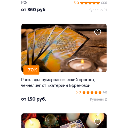
РФ
5.0
(33)
от 360 руб.
Куплено 21
–70%
Расклады, нумерологический прогноз,
ченнелинг от Екатерины Ефремовой
5.0
(4)
от 150 руб.
Куплено 2