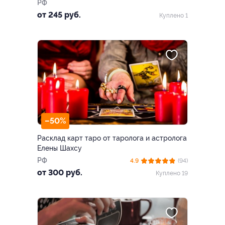
РФ
от 245 руб.
Куплено 1
–50%
Расклад карт таро от таролога и астролога
Елены Шахсу
РФ
4.9
(94)
от 300 руб.
Куплено 19