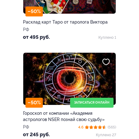
–50%
Расклад карт Таро от таролога Виктора
РФ
от 495 руб.
Куплено 1
–50%
ЗАПИСАТЬСЯ ОНЛАЙН
Гороскоп от компании «Академия
астрологов NSER познай свою судьбу»
РФ
4.6
(565)
от 245 руб.
Куплено 27