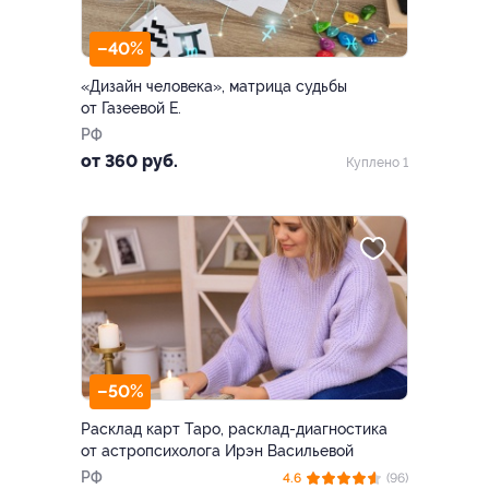
–40%
«Дизайн человека», матрица судьбы
от Газеевой Е.
РФ
от 360 руб.
Куплено 1
–50%
Расклад карт Таро, расклад-диагностика
от астропсихолога Ирэн Васильевой
РФ
4.6
(96)