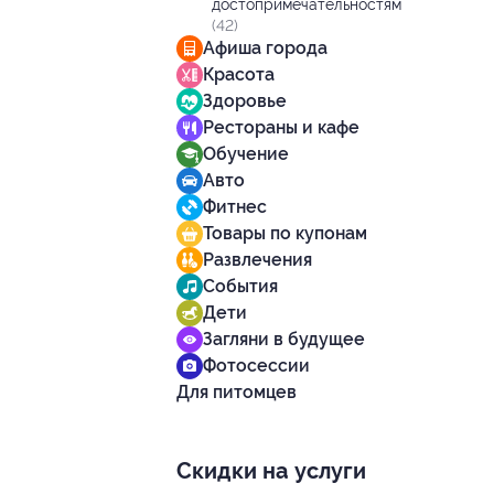
достопримечательностям
(42)
Афиша города
Красота
Здоровье
Рестораны и кафе
Обучение
Авто
Фитнес
Товары по купонам
Развлечения
События
Дети
Загляни в будущее
Фотосессии
Для питомцев
Скидки на услуги