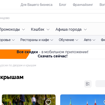
Для Вашего бизнеса
Блог
Франчайзинг
Воп
Промокоды
Кэшбэк
Афиша города
оровье
Рестораны и кафе
Обучение
Авто
Фи
Все скидки
- в мобильном приложении!
Скачать сейчас!
урсии по дворам и крышам
и крышам