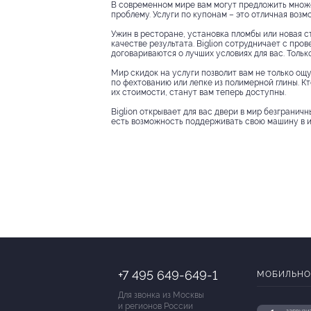
В современном мире вам могут предложить множес
проблему. Услуги по купонам – это отличная воз
Ужин в ресторане, установка пломбы или новая ст
качестве результата. Biglion сотрудничает с про
договариваются о лучших условиях для вас. Тольк
Мир скидок на услуги позволит вам не только ощу
по фехтованию или лепке из полимерной глины. Кт
их стоимости, станут вам теперь доступны.
Biglion открывает для вас двери в мир безгранич
есть возможность поддерживать свою машину в ид
+7 495 649-649-1
МОБИЛЬНО
Для звонка из Москвы
и регионов России