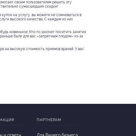
помогает своим пользователям решить эту
йствительно сумасшедшие скидки!
в купон на услугу, вы можете не сомневаться в
слуги высокого качества. С каждым из них
будь новенькое. Кто-то захочет посетить занятия
е раньше были для вас «запретным плодом» из-за
тря на высокую стоимость приемов врачей. У вас
МАЦИЯ
ПАРТНЕРАМ
ы и ответы
Для Вашего бизнеса