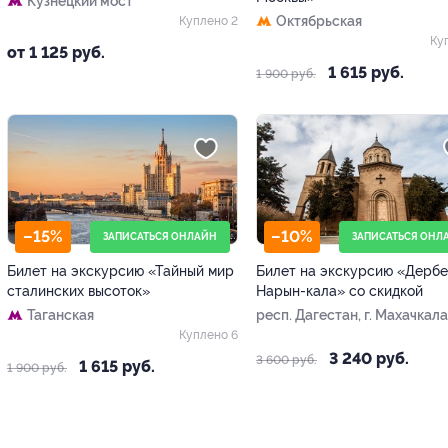
Кузнецкий мост
Октябрьская
Куплено 2
Ку
от 1 125 руб.
1 615 руб.
1 900 руб.
–15%
–10%
ЗАПИСАТЬСЯ ОНЛАЙН
ЗАПИСАТЬСЯ ОНЛ
Билет на экскурсию «Тайный мир
Билет на экскурсию «Дербе
сталинских высоток»
Нарын-кала» со скидкой
Таганская
респ. Дагестан, г. Махачкала
Али-Гаджи Акушинского, 5-я
Куплено 6
линия, д. 19 (у офиса «Этно
3 240 руб.
3 600 руб.
1 615 руб.
1 900 руб.
Кавказа»)