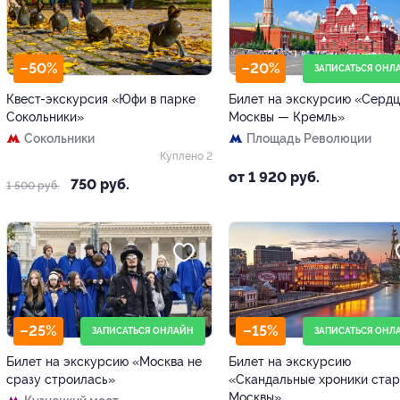
–50%
–20%
ЗАПИСАТЬСЯ ОНЛ
Квест-экскурсия «Юфи в парке
Билет на экскурсию «Серд
Сокольники»
Москвы — Кремль»
Сокольники
Площадь Революции
Куплено 2
от 1 920 руб.
750 руб.
1 500 руб.
–25%
–15%
ЗАПИСАТЬСЯ ОНЛАЙН
ЗАПИСАТЬСЯ ОНЛ
Билет на экскурсию «Москва не
Билет на экскурсию
сразу строилась»
«Скандальные хроники ста
Москвы»