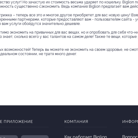
тво услуг! Но зачастую их стоимость весьма ударяет по кошельку. Biglion 
можность существенно сэкономить. Ведь компания Biglion предлагает вам де
рижка – теперь все это и многое другое приобретет для вас новую цену! Взя
веренными партнерами, которые предоставляют вам - пользователям сайта - у
о вам услуги обойдутся значительно дешевле.
тимо экономить на привычных для вас вещах, но и опробовать для себя что-ни
о знает, сколько всего у вас талантов на самом деле! Также те вещи, которы
ных возможностей! Теперь вы можете не экономить на своем здоровье, не смо
еальном состоянии, не тратя много денег.
Е ПРИЛОЖЕНИЕ
КОМПАНИЯ
ИНФОР
Как работает Biglion
Вопрос