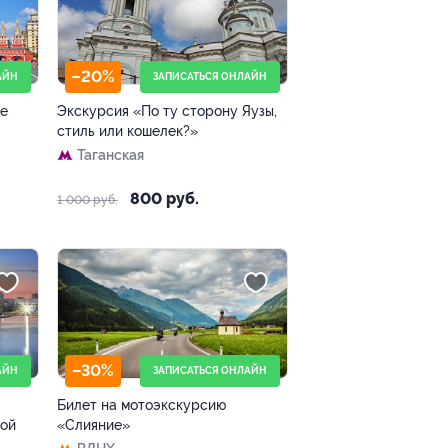
–20%
АЙН
ЗАПИСАТЬСЯ ОНЛАЙН
це
Экскурсия «По ту сторону Яузы,
стиль или кошелек?»
Таганская
800 руб.
1 000 руб.
–30%
АЙН
ЗАПИСАТЬСЯ ОНЛАЙН
Билет на мотоэкскурсию
рой
«Слияние»