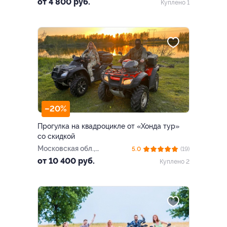
от 4 800 руб.
Куплено 1
совхоза «Останкино»
–20%
Прогулка на квадроцикле от «Хонда тур»
со скидкой
Московская обл.,
5.0
(19)
Богородский г.о., дер.
от 10 400 руб.
Куплено 2
Авдотьино, ул. Полевая, д.
16