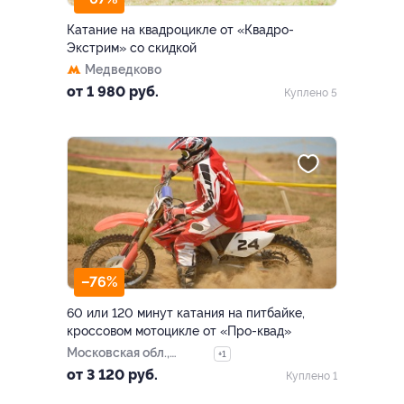
Катание на квадроцикле от «Квадро-
Экстрим» со скидкой
Медведково
от 1 980 руб.
Куплено 5
–76%
60 или 120 минут катания на питбайке,
кроссовом мотоцикле от «Про-квад»
Московская обл.,
+1
Мытищинский р-н, дер.
от 3 120 руб.
Куплено 1
Жостово