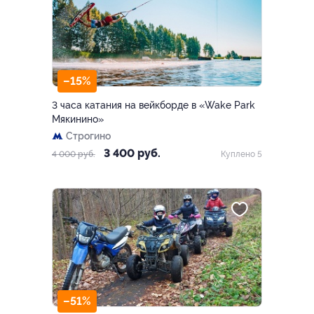
–15%
3 часа катания на вейкборде в «Wake Park
Мякинино»
Строгино
3 400 руб.
4 000 руб.
Куплено 5
–51%