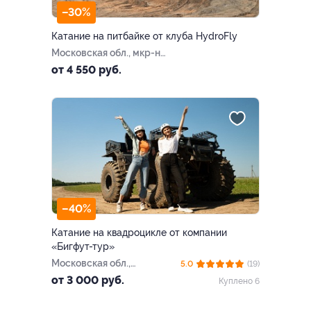
–30%
Катание на питбайке от клуба HydroFly
Московская обл., мкр-н
Жуковский, СНТ «Союз
от 4 550 руб.
ЦАГИ»
–40%
Катание на квадроцикле от компании
«Бигфут-тур»
Московская обл.,
5.0
(19)
Сергиево-Посадский г.о.,
от 3 000 руб.
Куплено 6
тер. упр. Хотьковское