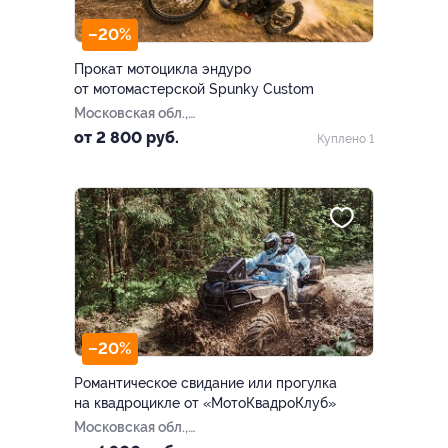
–20%
Прокат мотоцикла эндуро
от мотомастерской Spunky Custom
Московская обл.,
Дмитровский м.о., с.
от 2 800 руб.
Куплено 1
Озерецкое, д. 41б
–20%
Романтическое свидание или прогулка
на квадроцикле от «МотоКвадроКлуб»
Московская обл.,
Дмитровский г.о., пос.