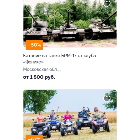
–50%
Катание на танке БРМ-1к от клуба
«Феникс»
Московская обл.,
Пушкинский р-н, с. Барково
от 1 500 руб.
–67%