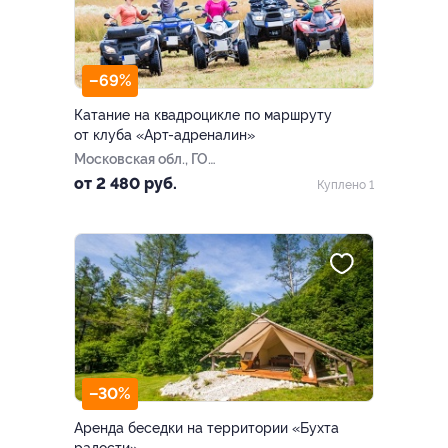
–69%
Катание на квадроцикле по маршруту
от клуба «Арт-адреналин»
Московская обл., ГО
Пушкинский, г. Пушкино,
от 2 480 руб.
Куплено 1
оздоровительный лагерь
«Орленок»
–30%
Аренда беседки на территории «Бухта