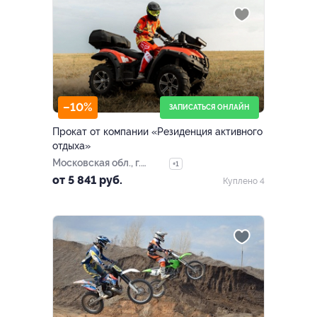
–10%
ЗАПИСАТЬСЯ ОНЛАЙН
Прокат от компании «Резиденция активного
отдыха»
Московская обл., г.
+1
Серпухов, терр.
от 5 841 руб.
Куплено 4
Глубоково-3, д. 1