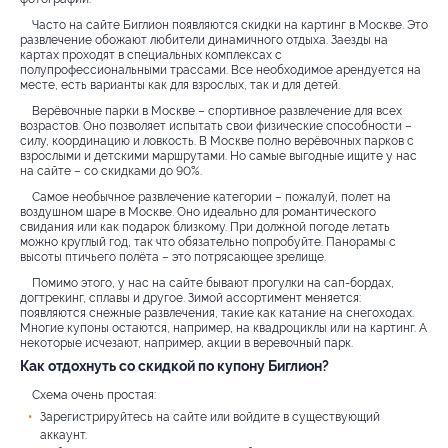
Часто на сайте Биглион появляются скидки на картинг в Москве. Это
развлечение обожают любители динамичного отдыха. Заезды на
картах проходят в специальных комплексах с
полупрофессиональными трассами. Все необходимое арендуется на
месте, есть варианты как для взрослых, так и для детей.
Верёвочные парки в Москве – спортивное развлечение для всех
возрастов. Оно позволяет испытать свои физические способности –
силу, координацию и ловкость. В Москве полно верёвочных парков с
взрослыми и детскими маршрутами. Но самые выгодные ищите у нас
на сайте – со скидками до 90%.
Самое необычное развлечение категории – пожалуй, полет на
воздушном шаре в Москве. Оно идеально для романтического
свидания или как подарок близкому. При должной погоде летать
можно круглый год, так что обязательно попробуйте. Панорамы с
высоты птичьего полёта – это потрясающее зрелище.
Помимо этого, у нас на сайте бывают прогулки на сап-бордах,
догтрекинг, сплавы и другое. Зимой ассортимент меняется:
появляются снежные развлечения, такие как катание на снегоходах.
Многие купоны остаются, например, на квадроциклы или на картинг. А
некоторые исчезают, например, акции в веревочный парк.
Как отдохнуть со скидкой по купону Биглион?
Схема очень простая:
Зарегистрируйтесь на сайте или войдите в существующий
аккаунт.