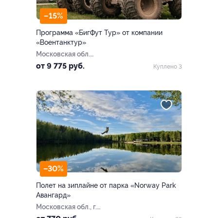
–15%
Программа «БигФут Тур» от компании
«Воентанктур»
Московская обл.
Можайский р-н, 108 км
от 9 775 руб.
Куплено 3
Минского ш. (Кубинка)
–30%
Полет на зиплайне от парка «Norway Park
Авангард»
Московская обл., г.
Электросталь, парк