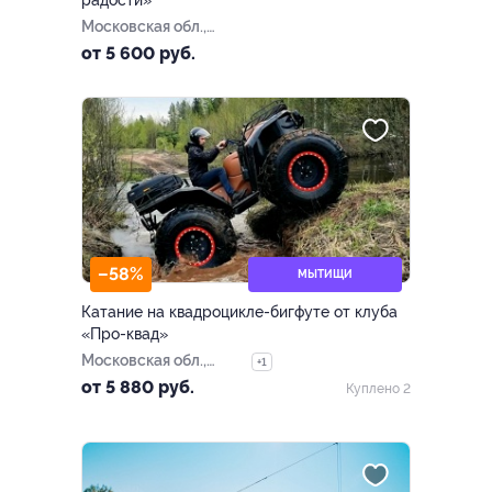
радости»
Московская обл.,
Мытищинский р-н, дер.
от 5 600 руб.
Сорокино, 18 км от МКАД по
Осташковскому ш., зона
отдыха «Бухта радости»,
кафе «Прибой»
–58%
МЫТИЩИ
Катание на квадроцикле-бигфуте от клуба
«Про-квад»
Московская обл.,
+1
Мытищинский р-н,
от 5 880 руб.
Куплено 2
дер. Беляниново