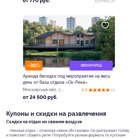
от 770 руб.
Куплено 25
«Авангард»
–30%
ЗВЕНИГОРОД
Аренда беседки под мероприятие на весь
день от базы отдыха «Ок-Река»
Московская обл., г.
5.0
(4)
Звенигород, Луцинское ш.,
от 24 500 руб.
д. 5, стр. 1
Купоны и скидки на развлечения
Скидки на отдых на свежем воздухе
Уличный отдых – отличная смена обстановки. Он разгружает голову
и помогает сбавить ритм. Попробуйте разные форматы по купонам