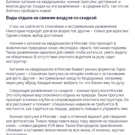
Биглион: катание на квадроциклах, конные прогулки, догтрекинг и
многое другое. Скидки на эти развлечения – в среднем 50%, так что не
бойтесь пробовать новое!
Виды отдыха на свежем воздухе со скидкой
У нас на сайте есть спокойные и экстремальные развлечения.
Некоторые подходят для всех возрастов, другие – только для взрослых.
Одним словом, выбор достойный.
Начнем с катания на квадроциклах в Москве. Оно проходит в
живописных природных зонах: лесопарки, овраги, песчаные подъемы.
Такое развлечение идеально для семей: чтобы кататься, уметь водить
не обязательно. В отсутствие опытного водителя за руль сядет
инструктор.
Катание на квадроциклах в Москве бывает разных форматов. Одни
покатушки – спокойная прогулка на четырёх колёсах с остановками
для фото. Другие – экстремальный заезд по бездорожью, например,
через реку вброд. Каждый может выбрать то, что близко ему по духу.
Следующее развлечение со скидкой – конные прогулки в Москве.
Это популярный вид спокойного отдыха на природе. Такие прогулки
проходят в конных клубах в сопровождении опытного инструктора. Он
все расскажет и покажет: специальных навыков не требуется. В
частности, как садиться на лошадь, держать поводья и управлять ими.
Конные прогулки в Москве – ещё и отличный вариант для свидания
или фотосессии. Только представьте вашу пару верхом на грациозных
конях – словно дворяне XVIII века. Такое благородное приключение
сближает и оставляет впечатления на всю жизнь. И конечно, крутые
фотографии.