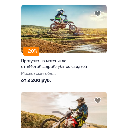
–20%
Прогулка на мотоцикле
от «МотоКвадроКлуб» со скидкой
Московская обл.,
Дмитровский г.о., пос.
от 3 200 руб.
совхоза «Останкино» (GPS
координаты: 56.063066,
37.403459)