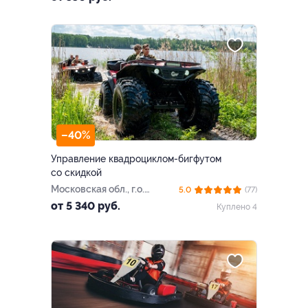
–40%
Управление квадроциклом-бигфутом
со скидкой
Московская обл., г.о.
5.0
(77)
Сергиево-Посадский, ТУ
от 5 340 руб.
Куплено 4
Хотьковское