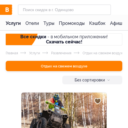
Услуги
Отели
Туры
Промокоды
Кэшбэк
Афиша 
Все скидки
- в мобильном приложении!
Скачать сейчас!
Главная
Услуги
Развлечения
Отдых на свежем воздухе
Отдых на свежем воздухе
Без сортировки