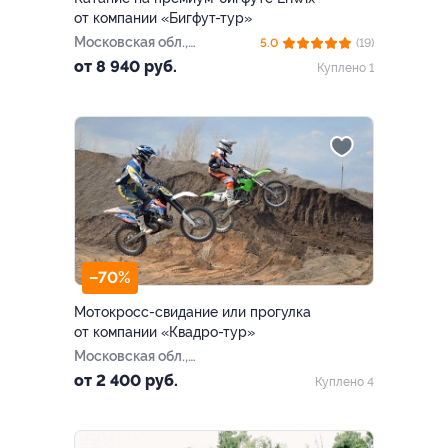
от компании «Бигфут-тур»
Московская обл.,
5.0
(19)
Сергиево-Посадский г.о.,
от 8 940 руб.
Куплено 1
тер. упр. Хотьковское
–70%
Мотокросс-свидание или прогулка
от компании «Квадро-тур»
Московская обл.,
Дмитровский г. о., пос.
от 2 400 руб.
Куплено 4
совхоза Останкино, ул.
Дорожная, д. 26а