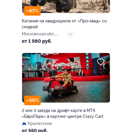
–67%
Катание на квадроцикле от «Про-квад» со
скидкой
Московская обл.,
+1
Мытищинский р-н,
от 1 980 руб.
дер. Сорокино
–50%
2 или 3 заезда на дрифт-карте в МТК
«ЕвроПарк» в картинг-центре Crazy Cart
Крылатское
от 550 руб.