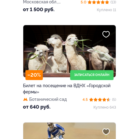
Московская обл.,
5.0
(13)
Щёлковский р-н, дер.
от 1 500 руб.
Куплено 11
Леониха, кв-л Взлётный, д.
138
–20%
ЗАПИСАТЬСЯ ОНЛАЙН
Билет на посещение на ВДНХ «Городской
фермы»
Ботанический сад
4.5
(5)
от 640 руб.
Куплено 643