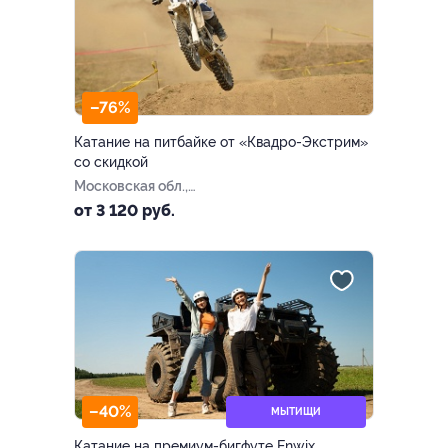
–76%
Катание на питбайке от «Квадро-Экстрим»
со скидкой
Московская обл.,
Мытищинский р-н, дер.
от 3 120 руб.
Беляниново
–40%
МЫТИЩИ
Катание на премиум-бигфуте Enwix