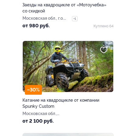
Заезды на квадроцикле от «Мотоучебка»
со скидкой
Московская обл., г.о.
+1
Мытищи, дер.
от 980 руб.
Куплено 64
Пирогово, Береговая
ул., д. 1
–30%
Катание на квадроцикле от компании
Spunky Custom
Московская обл.,
Дмитровский МО, с.
от 2 100 руб.
Озерецкое, д. 41б