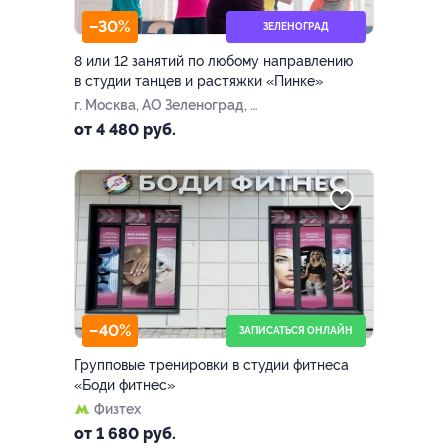
–30%
ЗЕЛЕНОГРАД
8 или 12 занятий по любому направлению
в студии танцев и растяжки «Пинке»
г. Москва, АО Зеленоград, к.
454
от 4 480 руб.
–40%
ЗАПИСАТЬСЯ ОНЛАЙН
Групповые тренировки в студии фитнеса
«Боди фитнес»
Физтех
от 1 680 руб.