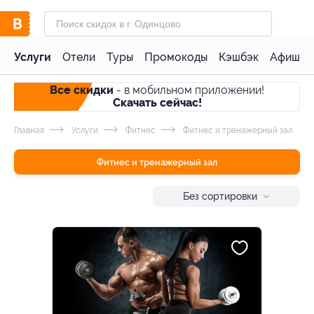
Услуги
Отели
Туры
Промокоды
Кэшбэк
Афиша 
Все скидки
- в мобильном приложении!
Скачать сейчас!
Главная
Услуги
Фитнес
Фитнес и тренажерный зал
Фитнес и тренажерный зал
Без сортировки