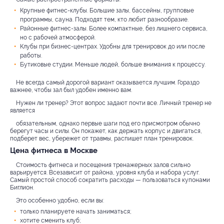
Крупные фитнес-клубы. Большие залы, бассейны, групповые
программы, сауна. Подходят тем, кто любит разнообразие.
Районные фитнес-залы. Более компактные, без лишнего сервиса,
но с рабочей атмосферой.
Клубы при бизнес-центрах. Удобны для тренировок до или после
работы.
Бутиковые студии. Меньше людей, больше внимания к процессу.
Не всегда самый дорогой вариант оказывается лучшим. Гораздо
важнее, чтобы зал был удобен именно вам.
Нужен ли тренер? Этот вопрос задают почти все. Личный тренер не
является
обязательным, однако первые шаги под его присмотром обычно
берегут часы и силы. Он покажет, как держать корпус и двигаться,
подберет вес, убережет от травмы, распишет план тренировок.
Цена фитнеса в Москве
Стоимость фитнеса и посещения тренажерных залов сильно
варьируется. Всезависит от района, уровня клуба и набора услуг.
Самый простой способ сократить расходы — пользоваться купонами
Биглион.
Это особенно удобно, если вы:
только планируете начать заниматься;
хотите сменить клуб;