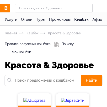
Услуги
Отели
Туры
Промокоды
Кэшбэк
Афиша 
Главная
Кэшбэк
Красота & Здоровье
Правила получения кэшбэка
По чеку
Мой кэшбэк
Красота & Здоровье
Найти