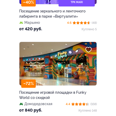
–40%
ТРК MARI
Посещение зеркального и ленточного
лабиринта в парке «Виртуалити»
Марьино
4.6
(48)
от 420 руб.
Куплено 5
–72%
Посещение игровой площадки в Funky
World со скидкой
Домодедовская
4.4
(168)
от 840 руб.
Куплено 148