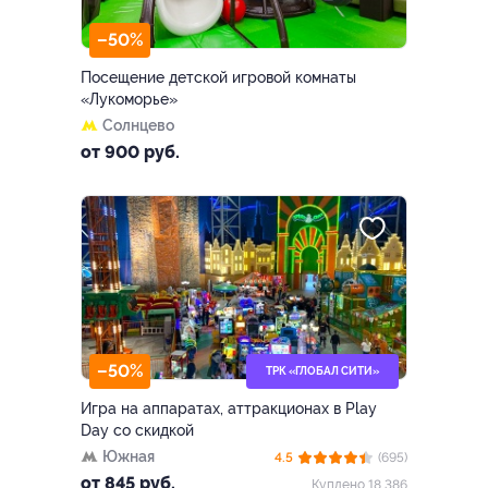
–50%
Посещение детской игровой комнаты
«Лукоморье»
Солнцево
от 900 руб.
–50%
ТРК «ГЛОБАЛ СИТИ»
Игра на аппаратах, аттракционах в Play
Day со скидкой
Южная
4.5
(695)
от 845 руб.
Куплено 18 386