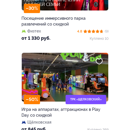
–30%
Посещение иммерсивного парка
развлечений со скидкой
Физтех
4.8
(9)
от 1 330 руб.
Куплено 10
–50%
ТРК «ЩЕЛКОВСКИЙ»
Игра на аппаратах, аттракционах в Play
Day со скидкой
Щёлковская
от 845 руб.
Куплено 269