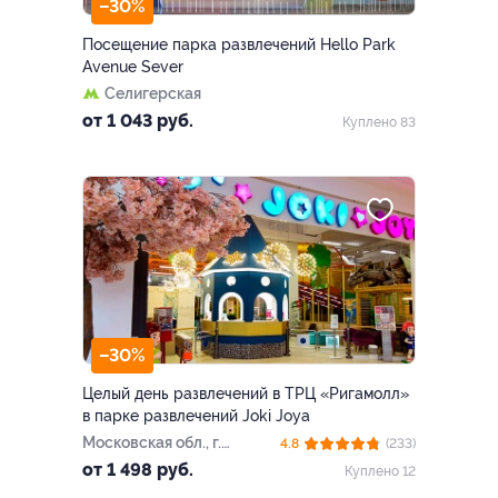
–30%
Посещение парка развлечений Hello Park
Avenue Sever
Селигерская
от 1 043 руб.
Куплено 83
–30%
Целый день развлечений в ТРЦ «Ригамолл»
в парке развлечений Joki Joya
Московская обл., г.
4.8
(233)
Красногорск,
от 1 498 руб.
Куплено 12
Новорижское ш., 5 км от