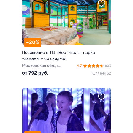
–20%
Посещение в ТЦ «Вертикаль» парка
«Замания» со скидкой
Московская обл., г.
4.7
(69)
Балашиха, ш. Энтузиастов,
от 792 руб.
Куплено 52
д. 36а, эт. 4