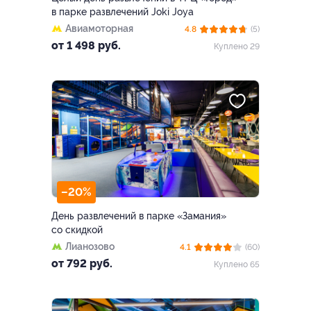
в парке развлечений Joki Joya
Авиамоторная
4.8
(5)
от 1 498 руб.
Куплено 29
–20%
День развлечений в парке «Замания»
со скидкой
Лианозово
4.1
(60)
от 792 руб.
Куплено 65