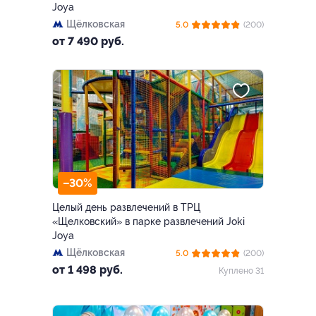
Joya
Щёлковская
5.0
(200)
от 7 490 руб.
–30%
Целый день развлечений в ТРЦ
«Щелковский» в парке развлечений Joki
Joya
Щёлковская
5.0
(200)
от 1 498 руб.
Куплено 31