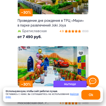
–30%
Проведение дня рождения в ТРЦ «Мари»
в парке развлечений Joki Joya
Братиславская
4.9
(658)
от 7 490 руб.
–30%
МЫТИЩИ
Используем куки, чтобы сайт работал лучше.
Проведение дня рождения в ТРЦ «Июнь»
Оставаясь с нами, вы соглашаетесь на использование
файлов
Оk
в парке развлечений Joki Joya
куки.
Карта
Московская обл., г.
4.3
(488)