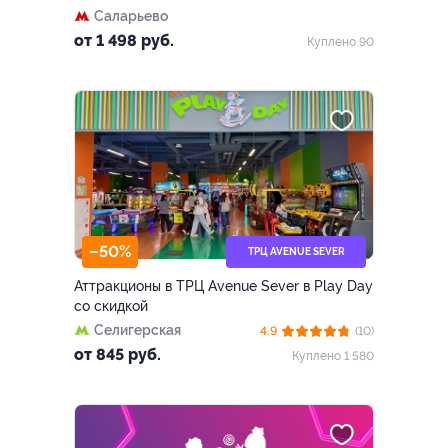
Саларьево
от 1 498 руб.
Куплено 90
–50%
ТРЦ AVENUE SEVER
Аттракционы в ТРЦ Avenue Sever в Play Day
со скидкой
Селигерская
4.9
(10)
от 845 руб.
Куплено 1 580