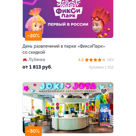
–30%
День развлечений в парке «ФиксиПарк»
со скидкой
Лубянка
4.2
(30)
от 1 813 руб.
Куплено 1 702
–30%