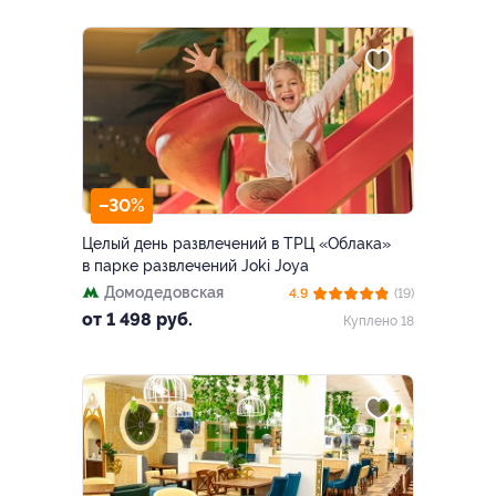
МКАД (ТРЦ «Ригамолл»)
–30%
Целый день развлечений в ТРЦ «Облака»
в парке развлечений Joki Joya
Домодедовская
4.9
(19)
от 1 498 руб.
Куплено 18