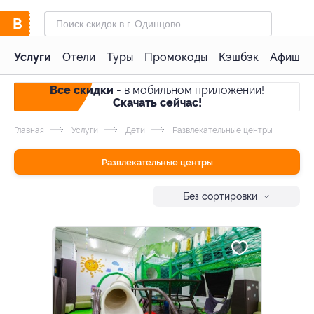
Услуги
Отели
Туры
Промокоды
Кэшбэк
Афиша 
Все скидки
- в мобильном приложении!
Скачать сейчас!
Главная
Услуги
Дети
Развлекательные центры
Развлекательные центры
Без сортировки