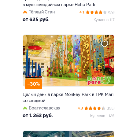
в мультимедийном парке Hello Park
Тёплый Стан
4.1
(59)
от 625 руб.
Куплено 117
–30%
Целый день в парке Monkey Park в ТРК Mari
со скидкой
Братиславская
4.3
(155)
от 1 253 руб.
Куплено 1 125