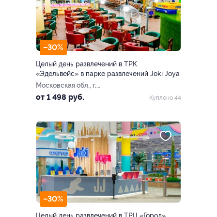
–30%
Целый день развлечений в ТРК
«Эдельвейс» в парке развлечений Joki Joya
Московская обл., г.
Балашиха, ​мкр-н
от 1 498 руб.
Куплено 44
Железнодорожный, ул.
Советская, д. 9 (ТРК
«Эдельвейс»​)
–30%
Целый день развлечений в ТРЦ «Город»