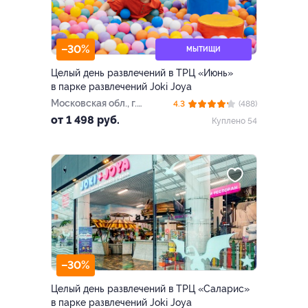
–30%
МЫТИЩИ
Целый день развлечений в ТРЦ «Июнь»
в парке развлечений Joki Joya
Московская обл., г.
4.3
(488)
Мытищи, ул. Мира, д. 51
от 1 498 руб.
Куплено 54
(ТРЦ «Июнь»)
–30%
Целый день развлечений в ТРЦ «Саларис»
в парке развлечений Joki Joya