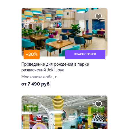
–30%
КРАСНОГОРСК
Проведение дня рождения в парке
развлечений Joki Joya
Московская обл., г.
Красногорск,
от 7 490 руб.
Новорижское ш., 5 км от
МКАД (ТРЦ «Ригамолл»)