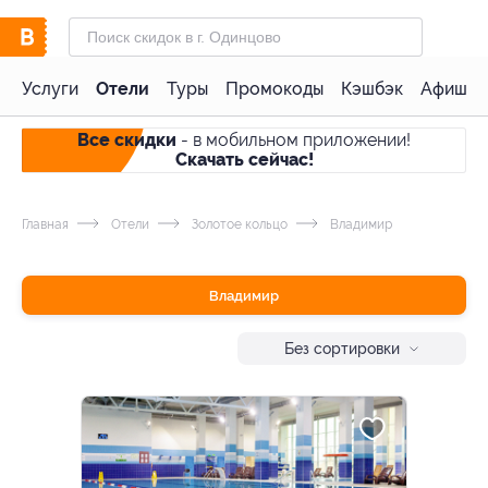
Услуги
Отели
Туры
Промокоды
Кэшбэк
Афиша 
Все скидки
- в мобильном приложении!
Скачать сейчас!
Главная
Отели
Золотое кольцо
Владимир
Владимир
Без сортировки