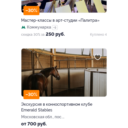
–30%
Мастер-классы в арт-студии «Палитра»
Коммунарка
+3
250 руб.
скидка 30% за
Куплено 4
–30%
Экскурсия в конноспортивном клубе
Emerald Stables
Московская обл., пос.
Нарынка, тер. отеля
от 700 руб.