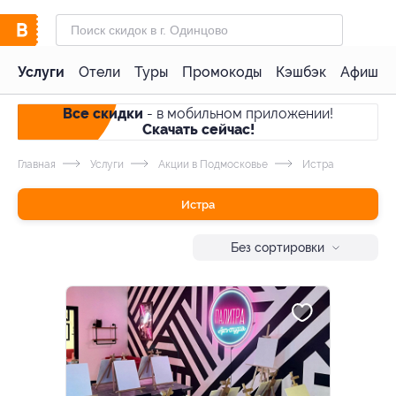
Услуги
Отели
Туры
Промокоды
Кэшбэк
Афиша 
Все скидки
- в мобильном приложении!
Скачать сейчас!
Главная
Услуги
Акции в Подмосковье
Истра
Истра
Без сортировки