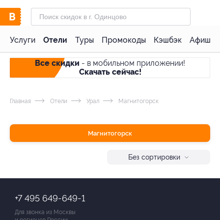
Услуги
Отели
Туры
Промокоды
Кэшбэк
Афиша 
Все скидки
- в мобильном приложении!
Скачать сейчас!
Главная
Отели
Урал
Магнитогорск
Магнитогорск
Без сортировки
+7 495 649-649-1
Для звонка из Москвы