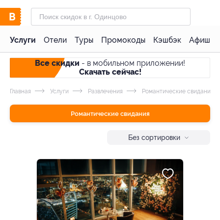
Услуги
Отели
Туры
Промокоды
Кэшбэк
Афиша 
Все скидки
- в мобильном приложении!
Скачать сейчас!
Главная
Услуги
Развлечения
Романтические свидания
Романтические свидания
Без сортировки