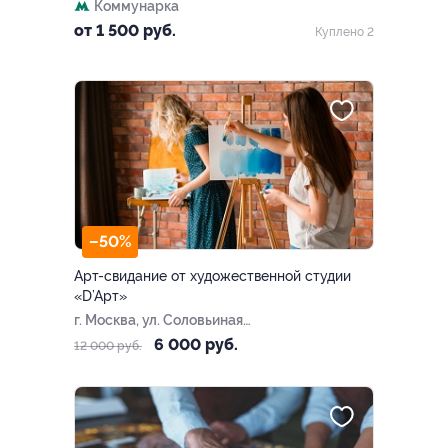
Коммунарка
от 1 500 руб.
Куплено 2
–50%
Арт-свидание от художественной студии
«D’Aрт»
г. Москва, ул. Соловьиная
Роща, д. 8
6 000 руб.
12 000 руб.