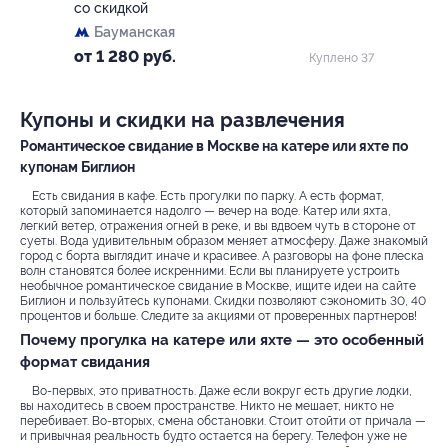
со скидкой
Бауманская
от 1 280 руб.
Куплено 37
Купоны и скидки на развлечения
Романтическое свидание в Москве на катере или яхте по
купонам Биглион
Есть свидания в кафе. Есть прогулки по парку. А есть формат,
который запоминается надолго — вечер на воде. Катер или яхта,
легкий ветер, отражения огней в реке, и вы вдвоем чуть в стороне от
суеты. Вода удивительным образом меняет атмосферу. Даже знакомый
город с борта выглядит иначе и красивее. А разговоры на фоне плеска
волн становятся более искренними. Если вы планируете устроить
необычное романтическое свидание в Москве, ищите идеи на сайте
Биглион и пользуйтесь купонами. Скидки позволяют сэкономить 30, 40
процентов и больше. Следите за акциями от проверенных партнеров!
Почему прогулка на катере или яхте — это особенный
формат свидания
Во-первых, это приватность. Даже если вокруг есть другие лодки,
вы находитесь в своем пространстве. Никто не мешает, никто не
перебивает. Во-вторых, смена обстановки. Стоит отойти от причала —
и привычная реальность будто остается на берегу. Телефон уже не