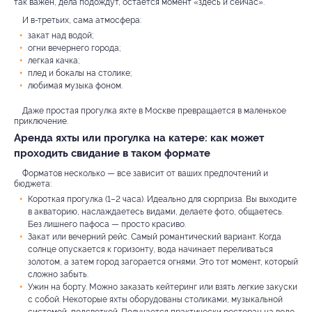
так важен, дела подождут, остается момент «здесь и сейчас».
И в-третьих, сама атмосфера:
закат над водой;
огни вечернего города;
легкая качка;
плед и бокалы на столике;
любимая музыка фоном.
Даже простая прогулка яхте в Москве превращается в маленькое
приключение.
Аренда яхты или прогулка на катере: как может
проходить свидание в таком формате
Форматов несколько — все зависит от ваших предпочтений и
бюджета:
Короткая прогулка (1–2 часа). Идеально для сюрприза. Вы выходите
в акваторию, наслаждаетесь видами, делаете фото, общаетесь.
Без лишнего пафоса — просто красиво.
Закат или вечерний рейс. Самый романтический вариант. Когда
солнце опускается к горизонту, вода начинает переливаться
золотом, а затем город загорается огнями. Это тот момент, который
сложно забыть.
Ужин на борту. Можно заказать кейтеринг или взять легкие закуски
с собой. Некоторые яхты оборудованы столиками, музыкальной