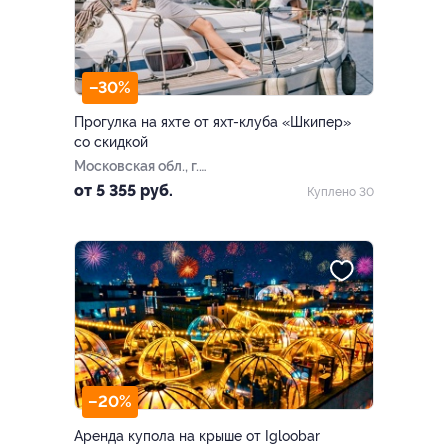
–30%
Прогулка на яхте от яхт-клуба «Шкипер»
со скидкой
Московская обл., г.
Долгопрудный, ул.
от 5 355 руб.
Куплено 30
Набережная, д. 22 (яхт-клуб
«Аврора»)
–20%
Аренда купола на крыше от Igloobar