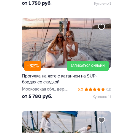
от 1 750 руб.
Куплено 1
–32%
ЗАПИСАТЬСЯ ОНЛАЙН
Прогулка на яхте с катанием на SUP-
бордах со скидкой
Московская обл., дер.
5.0
(11)
Болтино, Ореховая ул., вл. 2
от 5 780 руб.
Куплено 11