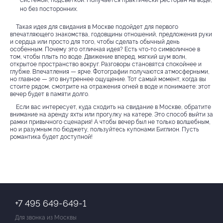
системой, подсветкой. Получается практически ресторан на воде,
но без посторонних.
Такая идея для свидания в Москве подойдет для первого
впечатляющего знакомства, годовщины отношений, предложения руки
и сердца или просто для того, чтобы сделать обычный день
особенным. Почему это отличная идея? Есть что-то символичное в
том, чтобы плыть по воде. Движение вперед, мягкий шум волн,
открытое пространство вокруг. Разговоры становятся спокойнее и
глубже. Впечатления — ярче. Фотографии получаются атмосферными,
но главное — это внутреннее ощущение. Тот самый момент, когда вы
стоите рядом, смотрите на отражения огней в воде и понимаете: этот
вечер будет в памяти долго.
Если вас интересует, куда сходить на свидание в Москве, обратите
внимание на аренду яхты или прогулку на катере. Это способ выйти за
рамки привычного сценария! А чтобы вечер был не только волшебным,
но и разумным по бюджету, пользуйтесь купонами Биглион. Пусть
романтика будет доступной!
+7 495 649-649-1
Для звонка из Москвы