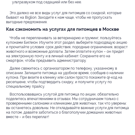
ультразвуком под седацией или без нее.
Это далеко не все виды услуг для питомцев со скидкой, которые
бывают на Biglion. Заходите к нам чаще, чтобы не пропускать
выгодные предложения.
Как сэкономить на услугах для питомцев в Москве
Чтобы не переплачивать за ветеринарию и груминг, пользуйтесь
купонами Биглион. Изучите этот раздел, выберите подходящую акцию
и прочитайте условия: срок действия, породные ограничения, возраст
животного и возможные доплаты. Затем оплатите купон – он придет
на электронную почту и в личный кабинет. Сохраните его на
смартфон, чтобы предъявить администратору.
Далее свяжитесь с организатором по телефону, указанному в
описании. Запишите питомца на удобное время, сообщив о наличии
купона. При визите в клинику или салон просто покажите qr-код на
ресепшене, чтобы подтвердить скидку, и получите услугу по
специальному прайсу.
Воспользовавшись услугой для питомца по акции, обязательно
поделитесь впечатлениями в отзывах. Мы сотрудничаем только с
проверенными салонами и клиниками для животных, так что уверены:
вы останетесь довольны. Не откладывайте важные услуги для питомца
на потом, давайте заботиться о благополучии домашних животных
вместе – и без переплат!