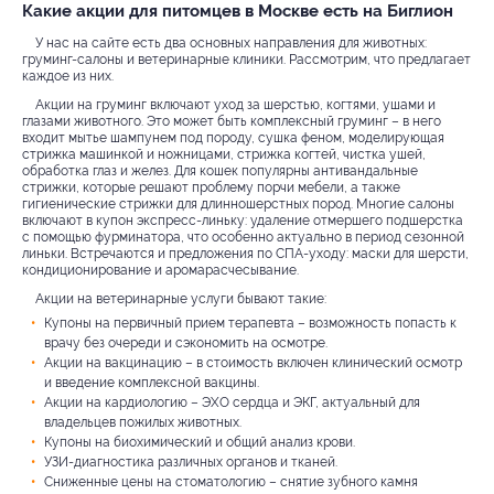
Какие акции для питомцев в Москве есть на Биглион
У нас на сайте есть два основных направления для животных:
груминг-салоны и ветеринарные клиники. Рассмотрим, что предлагает
каждое из них.
Акции на груминг включают уход за шерстью, когтями, ушами и
глазами животного. Это может быть комплексный груминг – в него
входит мытье шампунем под породу, сушка феном, моделирующая
стрижка машинкой и ножницами, стрижка когтей, чистка ушей,
обработка глаз и желез. Для кошек популярны антивандальные
стрижки, которые решают проблему порчи мебели, а также
гигиенические стрижки для длинношерстных пород. Многие салоны
включают в купон экспресс-линьку: удаление отмершего подшерстка
с помощью фурминатора, что особенно актуально в период сезонной
линьки. Встречаются и предложения по СПА-уходу: маски для шерсти,
кондиционирование и аромарасчесывание.
Акции на ветеринарные услуги бывают такие:
Купоны на первичный прием терапевта – возможность попасть к
врачу без очереди и сэкономить на осмотре.
Акции на вакцинацию – в стоимость включен клинический осмотр
и введение комплексной вакцины.
Акции на кардиологию – ЭХО сердца и ЭКГ, актуальный для
владельцев пожилых животных.
Купоны на биохимический и общий анализ крови.
УЗИ-диагностика различных органов и тканей.
Сниженные цены на стоматологию – снятие зубного камня