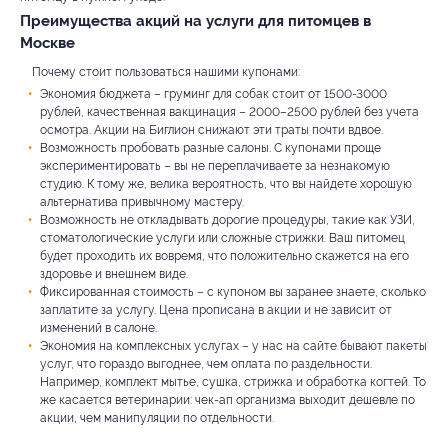
Преимущества акций на услуги для питомцев в
Москве
Почему стоит пользоваться нашими купонами:
Экономия бюджета – груминг для собак стоит от 1500-3000
рублей, качественная вакцинация – 2000–2500 рублей без учета
осмотра. Акции на Биглион снижают эти траты почти вдвое.
Возможность пробовать разные салоны. С купонами проще
экспериментировать – вы не переплачиваете за незнакомую
студию. К тому же, велика вероятность, что вы найдете хорошую
альтернатива привычному мастеру.
Возможность не откладывать дорогие процедуры, такие как УЗИ,
стоматологические услуги или сложные стрижки. Ваш питомец
будет проходить их вовремя, что положительно скажется на его
здоровье и внешнем виде.
Фиксированная стоимость – с купоном вы заранее знаете, сколько
заплатите за услугу. Цена прописана в акции и не зависит от
изменений в салоне.
Экономия на комплексных услугах – у нас на сайте бывают пакеты
услуг, что гораздо выгоднее, чем оплата по раздельности.
Например, комплект мытье, сушка, стрижка и обработка когтей. То
же касается ветеринарии: чек-ап организма выходит дешевле по
акции, чем манипуляции по отдельности.