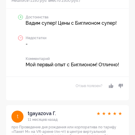
Metaforce (1150 руб. вместо 2300 руб.)
Достоинства
Вадим супер! Цены с Биглионом супер!
Недостатки
-
Комментарий
Мой первый опыт с Биглионом! Отлично!
Отзыв полезен?
tgayazova Г.
★
★
★
★
★
t
11 месяцев назад
про Проведение дня рождения или корпоратива по тарифу
«Пакет M» на VR-арене (пн-чт) в центре виртуальной