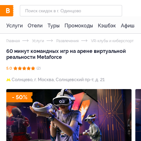
Услуги
Отели
Туры
Промокоды
Кэшбэк
Афиша 
Главная
Услуги
Развлечения
VR-клубы и киберспорт
60 минут командных игр на арене виртуальной
реальности Metaforce
5.0
(2)
Солнцево,
г. Москва, Солнцевский пр-т, д. 21
- 50%