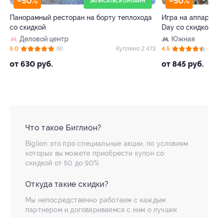
–50%
–50%
ЗАПИСАТЬСЯ ОНЛАЙН
Панорамный ресторан на борту теплохода
Игра на аппарата
со скидкой
Day со скидкой
Деловой центр
Южная
12
5.0
(8)
Куплено 2 473
4.5
(38)
от 630 руб.
от 845 руб.
Что такое Биглион?
Biglion это про специальные акции, по условиям
которых вы можете приобрести купон со
скидкой от 50 до 90%
Откуда такие скидки?
Мы непосредственно работаем с каждым
партнером и договариваемся с ним о лучших