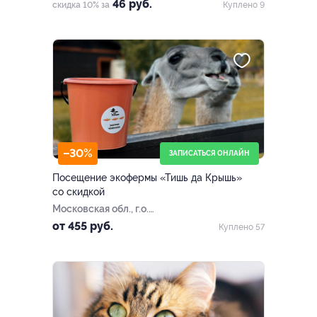
46 руб.
скидка 10% за
Куплено 9
–30%
ЗАПИСАТЬСЯ ОНЛАЙН
Посещение экофермы «Тишь да Крышь»
со скидкой
Московская обл., г.о.
Лотошино, дер. Шилово
от 455 руб.
Куплено 57