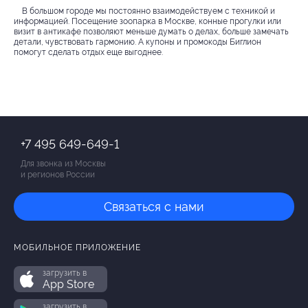
В большом городе мы постоянно взаимодействуем с техникой и
информацией. Посещение зоопарка в Москве, конные прогулки или
визит в антикафе позволяют меньше думать о делах, больше замечать
детали, чувствовать гармонию. А купоны и промокоды Биглион
помогут сделать отдых еще выгоднее.
+7 495 649-649-1
Для звонка из Москвы
и регионов России
Связаться с нами
МОБИЛЬНОЕ ПРИЛОЖЕНИЕ
загрузить в
App Store
загрузить в