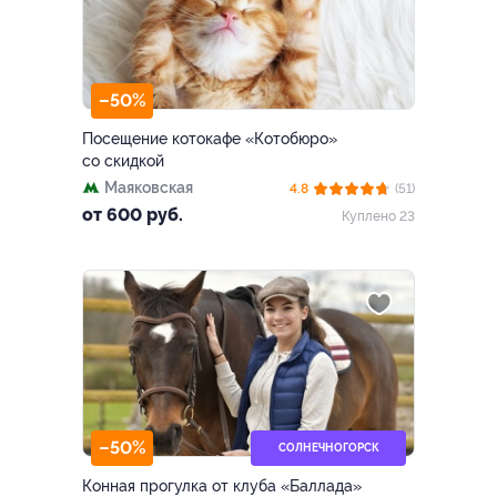
–50%
Посещение котокафе «Котобюро»
со скидкой
Маяковская
4.8
(51)
от 600 руб.
Куплено 23
–50%
СОЛНЕЧНОГОРСК
Конная прогулка от клуба «Баллада»