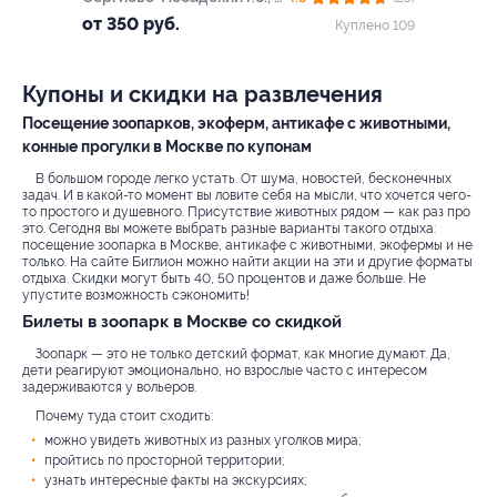
Морозово, д. 2
от 350 руб.
Куплено 109
Купоны и скидки на развлечения
Посещение зоопарков, экоферм, антикафе с животными,
конные прогулки в Москве по купонам
В большом городе легко устать. От шума, новостей, бесконечных
задач. И в какой-то момент вы ловите себя на мысли, что хочется чего-
то простого и душевного. Присутствие животных рядом — как раз про
это. Сегодня вы можете выбрать разные варианты такого отдыха:
посещение зоопарка в Москве, антикафе с животными, экофермы и не
только. На сайте Биглион можно найти акции на эти и другие форматы
отдыха. Скидки могут быть 40, 50 процентов и даже больше. Не
упустите возможность сэкономить!
Билеты в зоопарк в Москве со скидкой
Зоопарк — это не только детский формат, как многие думают. Да,
дети реагируют эмоционально, но взрослые часто с интересом
задерживаются у вольеров.
Почему туда стоит сходить:
можно увидеть животных из разных уголков мира;
пройтись по просторной территории;
узнать интересные факты на экскурсиях;