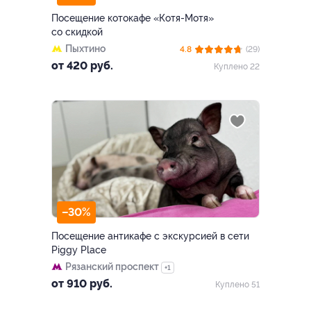
Посещение котокафе «Котя-Мотя»
со скидкой
Пыхтино
4.8
(29)
от 420 руб.
Куплено 22
–30%
Посещение антикафе с экскурсией в сети
Piggy Place
Рязанский проспект
+1
от 910 руб.
Куплено 51