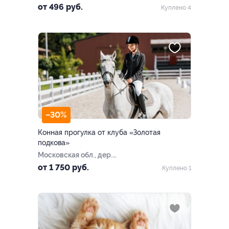
Дзержинский, ул. Лесная,
от 496 руб.
Куплено 4
д. 38
–30%
Конная прогулка от клуба «Золотая
подкова»
Московская обл., дер.
Пикино, ул. Новая, д. 100
от 1 750 руб.
Куплено 1