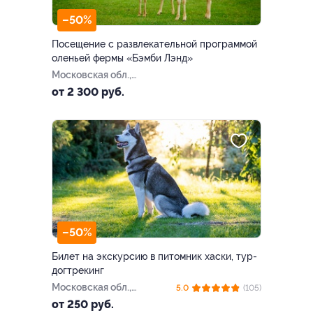
–50%
Посещение с развлекательной программой
оленьей фермы «Бэмби Лэнд»
Московская обл.,
Волоколамский р-н, СНТ
от 2 300 руб.
Тихая Горка (80 км по Новой
Риге)
–50%
Билет на экскурсию в питомник хаски, тур-
догтрекинг
Московская обл.,
5.0
(105)
Ступинский р-н, ст.
от 250 руб.