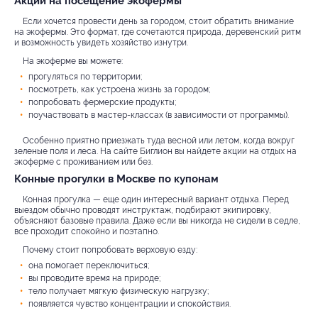
Акции на посещение экофермы
Если хочется провести день за городом, стоит обратить внимание
на экофермы. Это формат, где сочетаются природа, деревенский ритм
и возможность увидеть хозяйство изнутри.
На экоферме вы можете:
прогуляться по территории;
посмотреть, как устроена жизнь за городом;
попробовать фермерские продукты;
поучаствовать в мастер-классах (в зависимости от программы).
Особенно приятно приезжать туда весной или летом, когда вокруг
зеленые поля и леса. На сайте Биглион вы найдете акции на отдых на
экоферме с проживанием или без.
Конные прогулки в Москве по купонам
Конная прогулка — еще один интересный вариант отдыха. Перед
выездом обычно проводят инструктаж, подбирают экипировку,
объясняют базовые правила. Даже если вы никогда не сидели в седле,
все проходит спокойно и поэтапно.
Почему стоит попробовать верховую езду:
она помогает переключиться;
вы проводите время на природе;
тело получает мягкую физическую нагрузку;
появляется чувство концентрации и спокойствия.