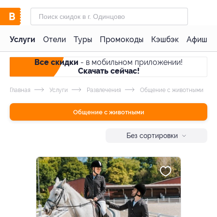
Услуги
Отели
Туры
Промокоды
Кэшбэк
Афиша 
Все скидки
- в мобильном приложении!
Скачать сейчас!
Главная
Услуги
Развлечения
Общение с животными
Общение с животными
Без сортировки