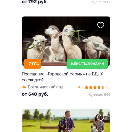
Новая, д. 101
от 792 руб.
Куплено 13
–20%
ЗАПИСАТЬСЯ ОНЛАЙН
Посещение «Городской фермы» на ВДНХ
со скидкой
Ботанический сад
4.5
(5)
от 640 руб.
Куплено 644