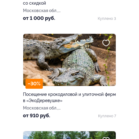
со скидкой
Московская обл.,
Солнечногорский р-н, дер.
от 1 000 руб.
Куплено 3
Новинки (СНТ «Шафран»,
3,5 км от станции
«Поварово»)
–30%
Посещение крокодиловой и улиточной ферм
в «ЭкоДеревушке»
Московская обл.,
Коломенский г.о., с.
от 910 руб.
Куплено 7
Парфентьево