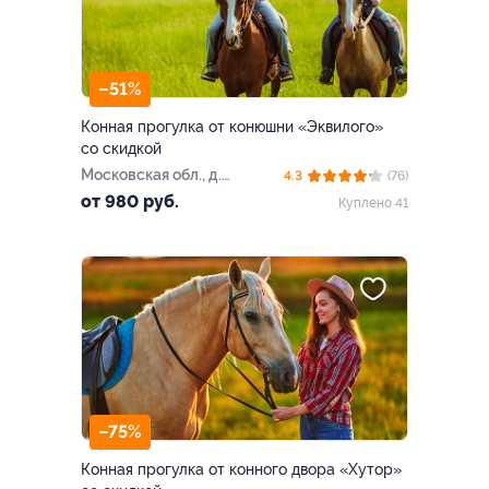
–51%
Конная прогулка от конюшни «Эквилого»
со скидкой
Московская обл., ​д.
4.3
(76)
Афинеево, Центральная ул.,
от 980 руб.
Куплено 41
д. 15
–75%
Конная прогулка от конного двора «Хутор»