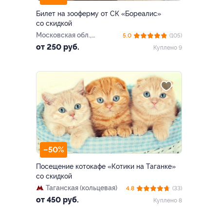
Билет на зооферму от СК «Бореалис»
со скидкой
Московская обл.,
5.0
(105)
Ступинский р-н, питомник
от 250 руб.
Куплено 9
хаски «Бореалис» (база
отдыха «Лесное озеро»)
–50%
Посещение котокафе «Котики на Таганке»
со скидкой
Таганская (кольцевая)
4.8
(33)
от 450 руб.
Куплено 8