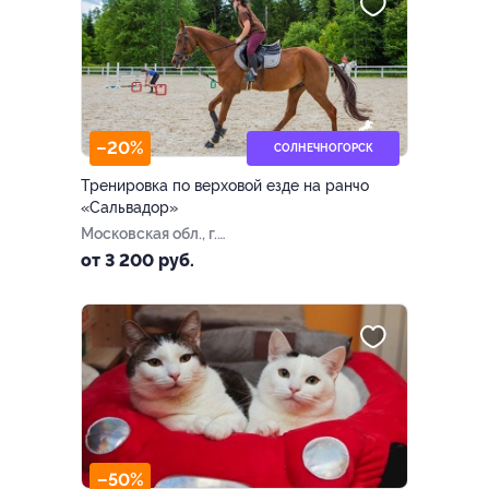
–20%
СОЛНЕЧНОГОРСК
Тренировка по верховой езде на ранчо
«Сальвадор»
Московская обл., г.
Солнечногорск, пгт.
от 3 200 руб.
Андреевка
–50%