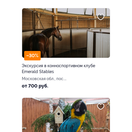
«Ступино»
–30%
Экскурсия в конноспортивном клубе
Emerald Stables
Московская обл., пос.
Нарынка, тер. отеля
от 700 руб.
«Изумрудный лес», стр. 36
(141624)