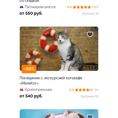
со скидкой
Пятницкое шоссе
4.9
(167)
от 550 руб.
Куплено 11
–50%
Посещение с экскурсией котокафе
«MoreКот»
Кропоткинская
4.3
(11)
от 540 руб.
Куплено 33