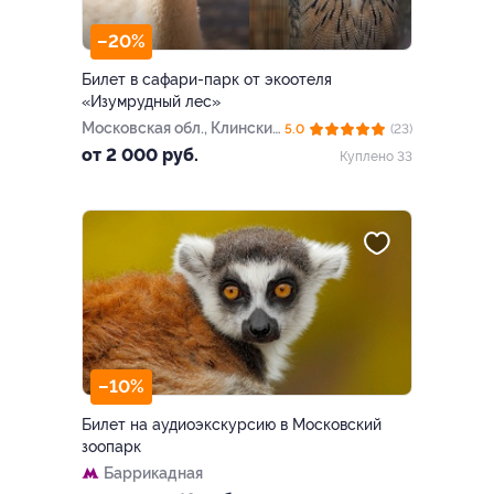
–20%
Билет в сафари-парк от экоотеля
«Изумрудный лес»
Московская обл., Клинский
5.0
(23)
р-н, вблизи пос. Нарынка,
от 2 000 руб.
Куплено 33
вл. «Изумрудный лес»
–10%
Билет на аудиоэкскурсию в Московский
зоопарк
Баррикадная