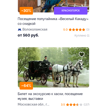
–30%
КРАСНОГОРСК
Посещение попугайника «Веселый Какаду»
со скидкой
Волоколамская
5.0
(3)
от 560 руб.
Куплено 11
–64%
Билет на экскурсию к хаски, посещение
музея, выставки
Московская обл., г.
3.5
(137)