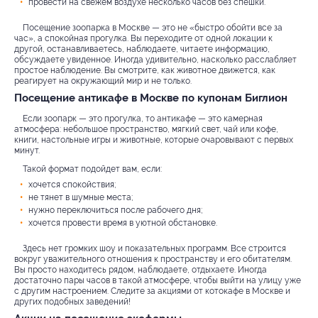
провести на свежем воздухе несколько часов без спешки.
Посещение зоопарка в Москве — это не «быстро обойти все за
час», а спокойная прогулка. Вы переходите от одной локации к
другой, останавливаетесь, наблюдаете, читаете информацию,
обсуждаете увиденное. Иногда удивительно, насколько расслабляет
простое наблюдение. Вы смотрите, как животное движется, как
реагирует на окружающий мир и не только.
Посещение антикафе в Москве по купонам Биглион
Если зоопарк — это прогулка, то антикафе — это камерная
атмосфера: небольшое пространство, мягкий свет, чай или кофе,
книги, настольные игры и животные, которые очаровывают с первых
минут.
Такой формат подойдет вам, если:
хочется спокойствия;
не тянет в шумные места;
нужно переключиться после рабочего дня;
хочется провести время в уютной обстановке.
Здесь нет громких шоу и показательных программ. Все строится
вокруг уважительного отношения к пространству и его обитателям.
Вы просто находитесь рядом, наблюдаете, отдыхаете. Иногда
достаточно пары часов в такой атмосфере, чтобы выйти на улицу уже
с другим настроением. Следите за акциями от котокафе в Москве и
других подобных заведений!