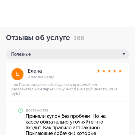
Отзывы об услуге
168
Полезные
Елена
★
★
★
★
★
Е
2 месяца назад
про Пакет развлечений в будние дни в семейном
развлекательном парке Funky World (840 руб. вместо 3000
руб.)
Достоинства
Приняли купон без проблем. Но на
кассе обязательно уточняйте, что
входит. Как правило аттракцион
Прыгающие собачки ( которые