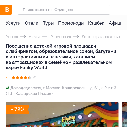
Услуги
Отели
Туры
Промокоды
Кэшбэк
Афиша 
Главная
Услуги
Развлечения
Детские развлекательные 
Посещение детской игровой площадки
с лабиринтом, образовательной зоной, батутами
и интерактивными панелями, катанием
на аттракционах в семейном развлекательном
парке Funky World
4.4
(6)
Домодедовская,
г. Москва, Каширское ш., д. 61, к. 2, эт. 3
(ТЦ «Каширская Плаза»)
- 72%