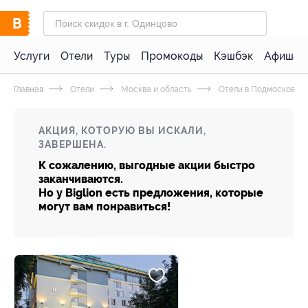
Услуги
Отели
Туры
Промокоды
Кэшбэк
Афиша 
Главная
Отели
Москва и область
Отели в Подмосковье 
АКЦИЯ, КОТОРУЮ ВЫ ИСКАЛИ,
ЗАВЕРШЕНА.
К сожалению, выгодные акции быстро
заканчиваются.
Но у Biglion есть предложения, которые
могут вам понравиться!