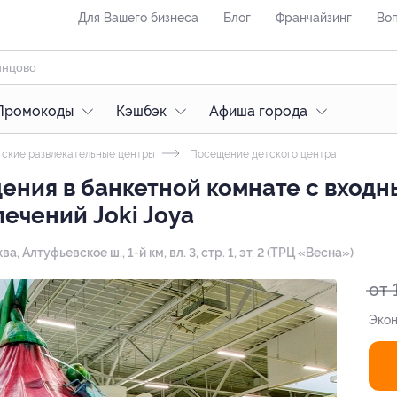
Для Вашего бизнеса
Блог
Франчайзинг
Воп
Промокоды
Кэшбэк
Афиша города
ские развлекательные центры
Посещение детского центра
ния в банкетной комнате с входн
ечений Joki Joya
ква, Алтуфьевское ш., 1-й км, вл. 3, стр. 1, эт. 2 (ТРЦ «Весна»)
от 
Экон