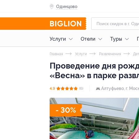
Одинцово
Услуги
Отели
Туры
Главная
Услуги
Развлечения
Дет
Проведение дня рожде
«Весна» в парке развл
Алтуфьево,
г. Мос
4.9
(6)
- 30%