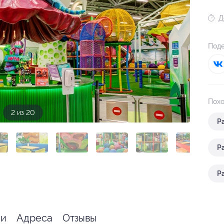
Д
Поде
Похо
3 из 20
Р
Р
Р
я
ии
Адреса
Отзывы