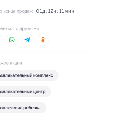
01
д
12
ч
11
о конца продаж
литься с друзьями
жие акции
азвлекательный комплекс
азвлекательный центр
азвлечение ребенка