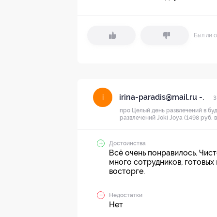
Был ли о
irina-paradis@mail.ru -.
i
3
про Целый день развлечений в буд
развлечений Joki Joya (1498 руб. 
Достоинства
Всё очень понравилось. Чист
много сотрудников, готовых 
восторге.
Недостатки
Нет