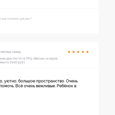
тзыв полезен для вас?
★
★
★
★
★
 месяца назад
ние дни (пн-чт) в ТРЦ «Весна» в парке
вместо 2140 руб.)
о, уютно, большое пространство. Очень
помочь. Всё очень вежливые. Ребёнок в