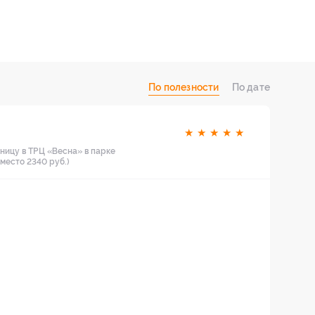
По полезности
По дате
★
★
★
★
★
тницу в ТРЦ «Весна» в парке
вместо 2340 руб.)