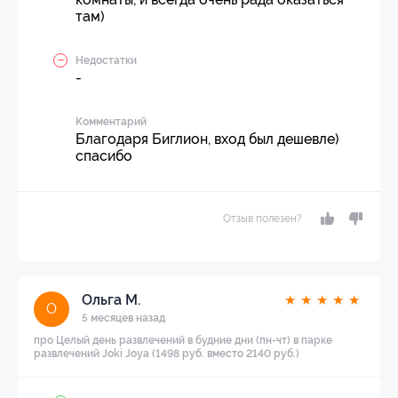
там)
Недостатки
-
Комментарий
Благодаря Биглион, вход был дешевле)
спасибо
Отзыв полезен?
Ольга М.
★
★
★
★
★
О
5 месяцев назад
про Целый день развлечений в будние дни (пн-чт) в парке
развлечений Joki Joya (1498 руб. вместо 2140 руб.)