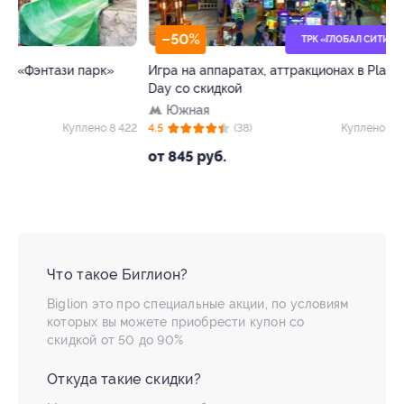
–50%
–40%
ТРК «ГЛОБАЛ СИТИ»
Игра на аппаратах, аттракционах в Play
Билет на весь де
Day со скидкой
профессий «Кид
Южная
ЦСКА
22
4.5
(38)
Куплено 18 477
4.5
(63)
от 845 руб.
от 654 руб.
Что такое Биглион?
Biglion это про специальные акции, по условиям
которых вы можете приобрести купон со
скидкой от 50 до 90%
Откуда такие скидки?