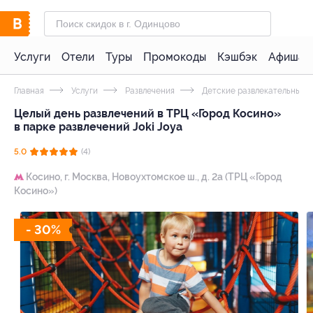
Услуги
Отели
Туры
Промокоды
Кэшбэк
Афиша 
Главная
Услуги
Развлечения
Детские развлекательные 
Целый день развлечений в ТРЦ «Город Косино»
в парке развлечений Joki Joya
5.0
(4)
Косино,
г. Москва, Новоухтомское ш., д. 2а (ТРЦ «Город
Косино»)
- 30%