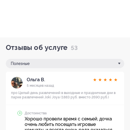
Отзывы об услуге
53
Полезные
Ольга В.
★
★
★
★
★
5 месяцев назад
про Целый день развлечений в выходные и праздничные дни в
парке развлечений Joki Joya (1883 руб. вместо 2690 руб.)
Достоинства
Хорошо провели время с семьей, дочка
очень любить посещать игровые
комнаты, и всегда очень рада оказаться