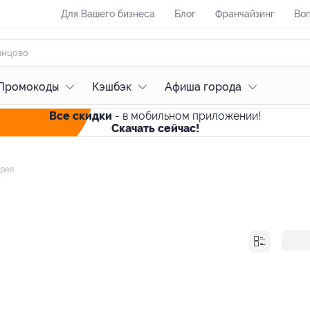
Для Вашего бизнеса
Блог
Франчайзинг
Воп
Промокоды
Кэшбэк
Афиша города
Все скидки
- в мобильном приложении!
Скачать сейчас!
рел