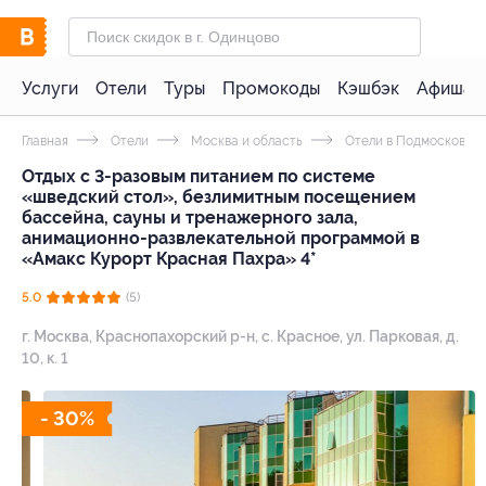
Услуги
Отели
Туры
Промокоды
Кэшбэк
Афиша 
Главная
Отели
Москва и область
Отели в Подмосковье 
Отдых с 3-разовым питанием по системе
«шведский стол», безлимитным посещением
бассейна, сауны и тренажерного зала,
анимационно-развлекательной программой в
«Амакс Курорт ‎Красная Пахра» 4*
5.0
(5)
г. Москва, Краснопахорский р-н, с. Красное, ул. Парковая, д.
10, к. 1
- 30%