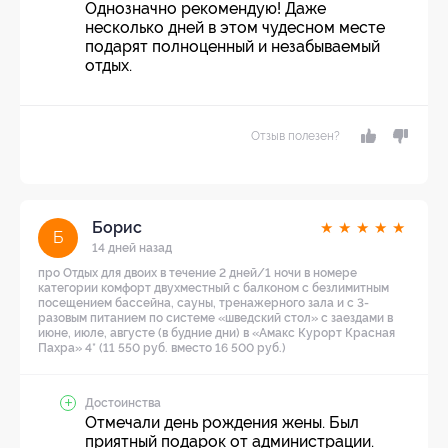
Однозначно рекомендую! Даже
несколько дней в этом чудесном месте
подарят полноценный и незабываемый
отдых.
Отзыв полезен?
Борис
★
★
★
★
★
Б
14 дней назад
про Отдых для двоих в течение 2 дней/1 ночи в номере
категории комфорт двухместный с балконом с безлимитным
посещением бассейна, сауны, тренажерного зала и с 3-
разовым питанием по системе «шведский стол» с заездами в
июне, июле, августе (в будние дни) в «Амакс Курорт ‎Красная
Пахра» 4* (11 550 руб. вместо 16 500 руб.)
Достоинства
Отмечали день рождения жены. Был
приятный подарок от администрации.