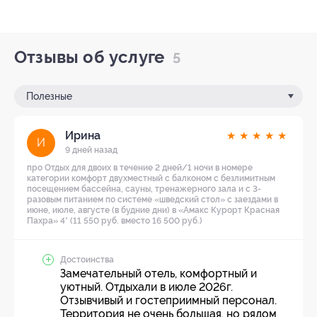
Отзывы об услуге
5
Полезные
Ирина
★
★
★
★
★
И
9 дней назад
про Отдых для двоих в течение 2 дней/1 ночи в номере
категории комфорт двухместный с балконом с безлимитным
посещением бассейна, сауны, тренажерного зала и с 3-
разовым питанием по системе «шведский стол» с заездами в
июне, июле, августе (в будние дни) в «Амакс Курорт ‎Красная
Пахра» 4* (11 550 руб. вместо 16 500 руб.)
Достоинства
Замечательный отель, комфортный и
уютный. Отдыхали в июле 2026г.
Отзывчивый и гостеприимный персонал.
Территория не очень большая, но рядом