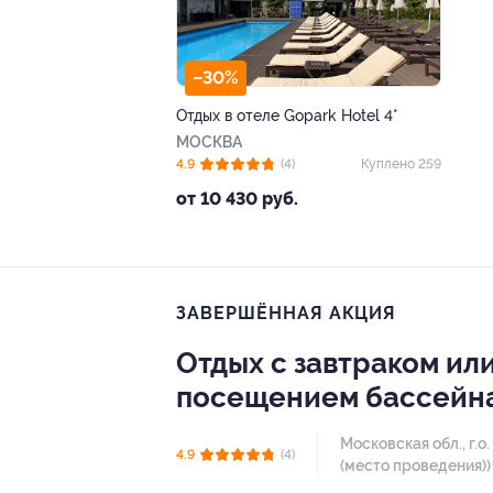
–30%
Отдых в отеле Gopark Hotel 4*
МОСКВА
4.9
(4)
Куплено 259
от 10 430 руб.
ЗАВЕРШЁННАЯ АКЦИЯ
Отдых с завтраком ил
посещением бассейна 
Московская обл., г.о.
4.9
(4)
(место проведения))