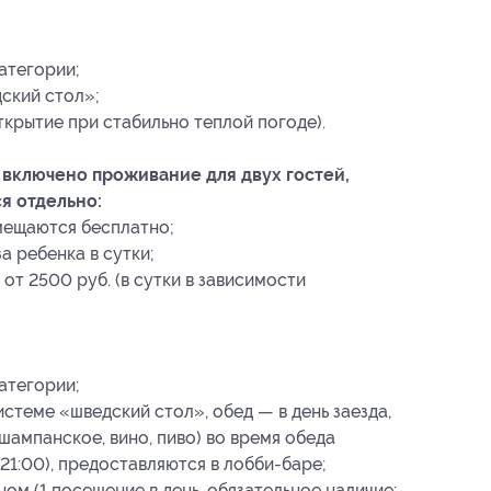
атегории;
дский стол»;
крытие при стабильно теплой погоде).
 включено проживание для двух гостей,
я отдельно:
мещаются бесплатно;
за ребенка в сутки;
т 2500 руб. (в сутки в зависимости
атегории;
истеме «шведский стол», обед — в день заезда,
шампанское, вино, пиво) во время обеда
о 21:00), предоставляются в лобби-баре;
м (1 посещение в день, обязательное наличие: