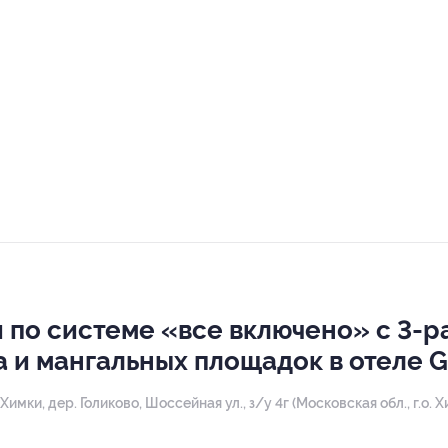
и по системе «все включено» с 3-р
и мангальных площадок в отеле Go
 Химки, дер. Голиково, ​Шоссейная ул., з/у 4г (Московская обл., г.о. Х