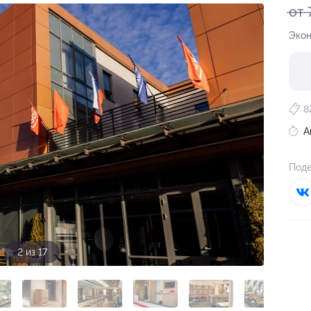
от 
Экон
8
А
Поде
2 из 17