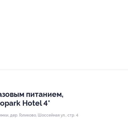
азовым питанием,
park Hotel 4*
имки, дер. Голиково, ​Шоссейная ул., стр. 4