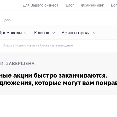
Для Вашего бизнеса
Блог
Франчайзинг
Воп
Промокоды
Кэшбэк
Афиша города
Отели в Подмосковье на ближайшие выходные
И, ЗАВЕРШЕНА.
ные акции быстро заканчиваются.
редложения, которые могут вам понра