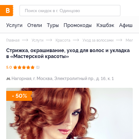
Услуги
Отели
Туры
Промокоды
Кэшбэк
Афиша 
Главная
Услуги
Красота
Уход за волосами
Мелиро
Стрижка, окрашивание, уход для волос и укладка
в «Мастерской красоты»
5.0
(1)
Нагорная,
г. Москва, Электролитный пр., д. 16, к. 1
- 50%