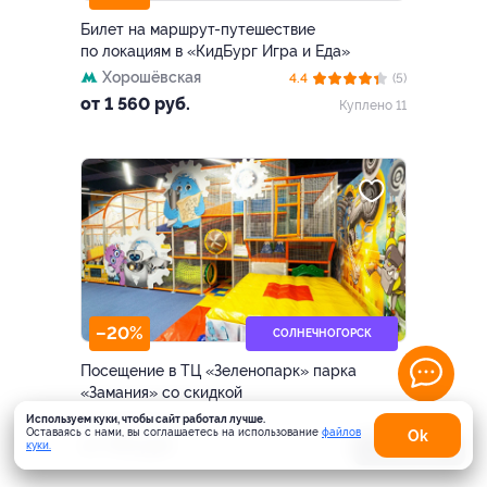
Билет на маршрут-путешествие
по локациям в «КидБург Игра и Еда»
Хорошёвская
4.4
(5)
от 1 560 руб.
Куплено 11
–20%
СОЛНЕЧНОГОРСК
Посещение в ТЦ «Зеленопарк» парка
«Замания» со скидкой
Московская обл., г.о.
Используем куки, чтобы сайт работал лучше.
Оставаясь с нами, вы соглашаетесь на использование
файлов
Оk
Солнечногорск, раб. пос.
от 792 руб.
Куплено 31
куки.
Карта
Ржавки, 2-й мкр-н, стр. 20,
ТЦ «Zеленопарк», эт. 1