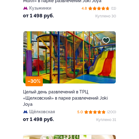
Молл» в парке развлечений Joki Joya
Кузьминки
4.8
(11)
от 1 498 руб.
Куплено 30
–30%
Целый день развлечений в ТРЦ
«Щелковский» в парке развлечений Joki
Joya
Щёлковская
5.0
(200)
от 1 498 руб.
Куплено 31