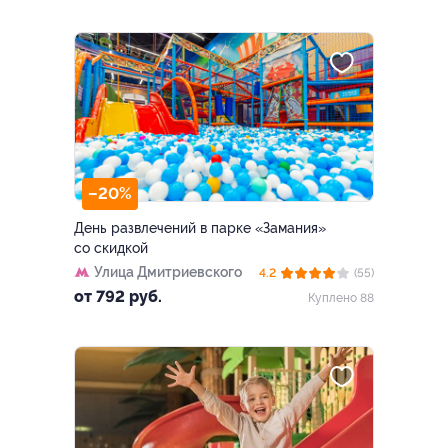
–20%
День развлечений в парке «Замания»
со скидкой
Улица Дмитриевского
4.2
(55)
от 792 руб.
Куплено 88