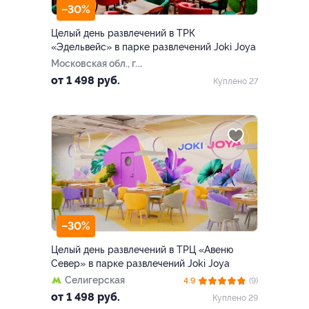
–30%
Целый день развлечений в ТРК
«Эдельвейс» в парке развлечений Joki Joya
Московская обл., г.
Балашиха, ​мкр-н
от 1 498 руб.
Куплено 27
Железнодорожный, ул.
Советская, д. 9 (ТРК
«Эдельвейс»​)
–30%
Целый день развлечений в ТРЦ «Авеню
Север» в парке развлечений Joki Joya
Селигерская
4.9
(9)
от 1 498 руб.
Куплено 29