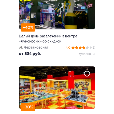
–40%
Целый день развлечений в центре
«Луномосик» со скидкой
Чертановская
4.0
(45)
от 834 руб.
Куплено 85
–30%