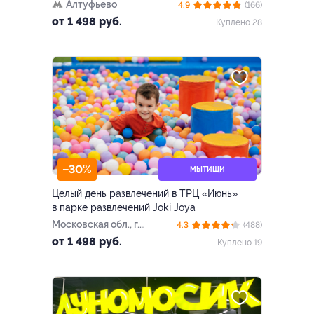
Алтуфьево
4.9
(166)
от 1 498 руб.
Куплено 28
–30%
МЫТИЩИ
Целый день развлечений в ТРЦ «Июнь»
в парке развлечений Joki Joya
Московская обл., г.
4.3
(488)
Мытищи, ул. Мира, д. 51
от 1 498 руб.
Куплено 19
(ТРЦ «Июнь»)