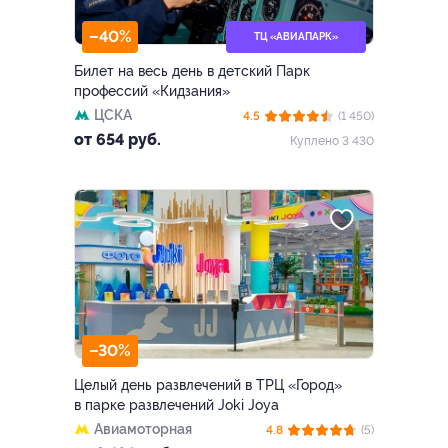
–40%
ТЦ «АВИАПАРК»
Билет на весь день в детский Парк
профессий «Кидзания»
ЦСКА
4.5
(1 450)
от 654 руб.
Куплено 3 430
–30%
Целый день развлечений в ТРЦ «Город»
в парке развлечений Joki Joya
Авиамоторная
4.8
(5)