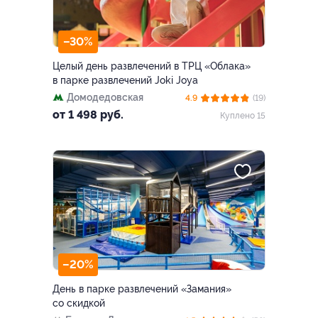
–30%
Целый день развлечений в ТРЦ «Облака»
в парке развлечений Joki Joya
Домодедовская
4.9
(19)
от 1 498 руб.
Куплено 15
–20%
День в парке развлечений «Замания»
со скидкой