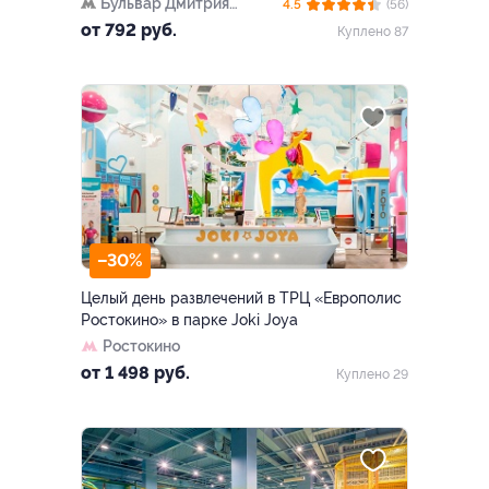
Бульвар Дмитрия
4.5
(56)
Донского
от 792 руб.
Куплено 87
–30%
Целый день развлечений в ТРЦ «Европолис
Ростокино» в парке Joki Joya
Ростокино
от 1 498 руб.
Куплено 29