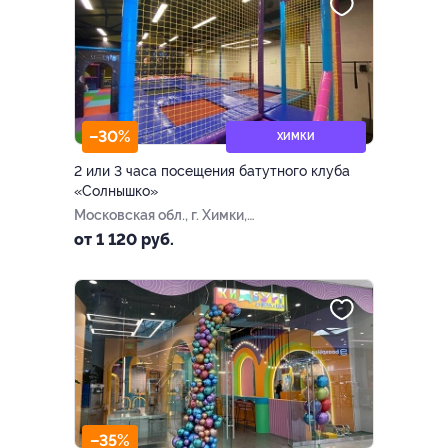
–30%
ХИМКИ
2 или 3 часа посещения батутного клуба
«Солнышко»
Московская обл., г. Химки,
Транспортный пр., д. 3, стр.
от 1 120 руб.
2
–35%