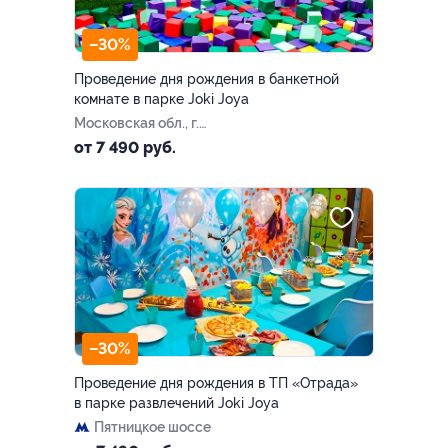
–30%
Проведение дня рождения в банкетной
комнате в парке Joki Joya
Московская обл., г.
Балашиха, ул. Советская, д.
от 7 490 руб.
9, ТЦ «Эдельвейс-К»
–30%
Проведение дня рождения в ТП «Отрада»
в парке развлечений Joki Joya
Пятницкое шоссе