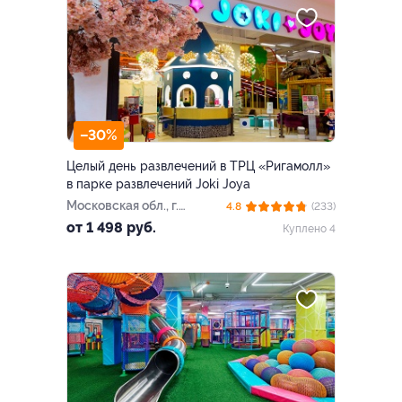
–30%
Целый день развлечений в ТРЦ «Ригамолл»
в парке развлечений Joki Joya
Московская обл., г.
4.8
(233)
Красногорск,
от 1 498 руб.
Куплено 4
Новорижское ш., 5 км от
МКАД (ТРЦ «Ригамолл»)