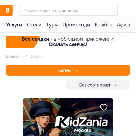
Услуги
Отели
Туры
Промокоды
Кэшбэк
Афиша 
Все скидки
- в мобильном приложении!
Скачать сейчас!
Главная
Услуги
Каталог
Без сортировки