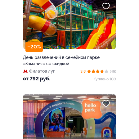
–20%
День развлечений в семейном парке
«Замания» со скидкой
Филатов луг
3.8
(49)
от 792 руб.
Куплено 100