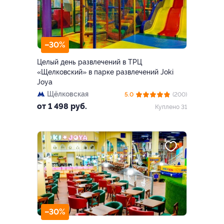
–30%
Целый день развлечений в ТРЦ
«Щелковский» в парке развлечений Joki
Joya
Щёлковская
5.0
(200)
от 1 498 руб.
Куплено 31
–30%