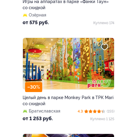
Игры на аппаратах в парке «Фанки Таун»
со скидкой
Озёрная
от 575 руб.
Куплено 174
–30%
Целый день в парке Monkey Park в ТРК Mari
со скидкой
Братиславская
4.3
(155)
от 1 253 руб.
Куплено 1 125