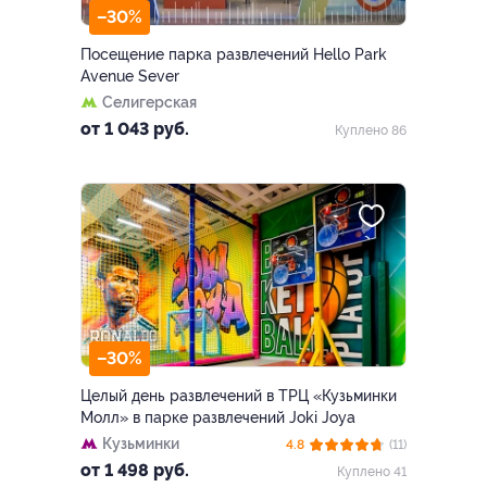
–30%
Посещение парка развлечений Hello Park
Avenue Sever
Селигерская
от 1 043 руб.
Куплено 86
–30%
Целый день развлечений в ТРЦ «Кузьминки
Молл» в парке развлечений Joki Joya
Кузьминки
4.8
(11)
от 1 498 руб.
Куплено 41