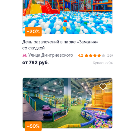
–20%
День развлечений в парке «Замания»
со скидкой
Улица Дмитриевского
4.2
(55)
от 792 руб.
Куплено 94
–50%