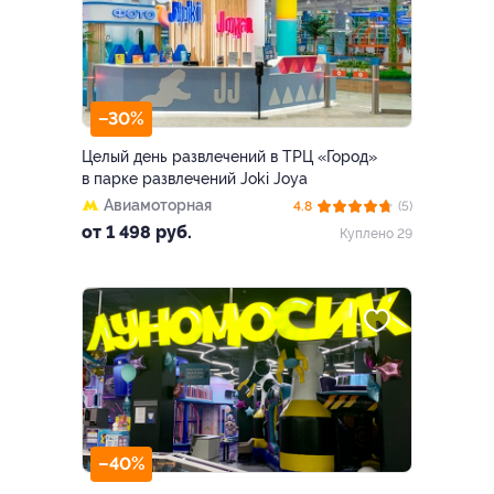
–30%
Целый день развлечений в ТРЦ «Город»
в парке развлечений Joki Joya
Авиамоторная
4.8
(5)
от 1 498 руб.
Куплено 29
–40%