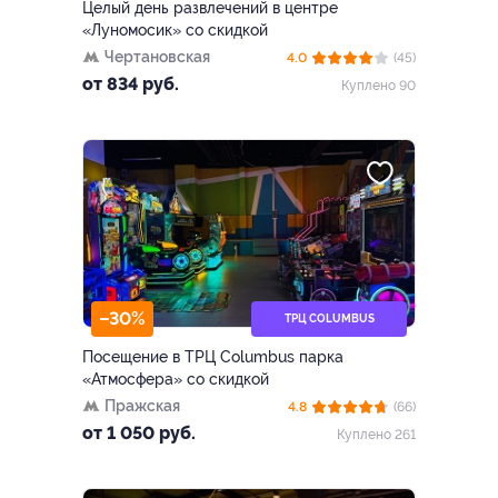
Целый день развлечений в центре
«Луномосик» со скидкой
Чертановская
4.0
(45)
от 834 руб.
Куплено 90
–30%
ТРЦ COLUMBUS
Посещение в ТРЦ Columbus парка
«Атмосфера» со скидкой
Пражская
4.8
(66)
от 1 050 руб.
Куплено 261