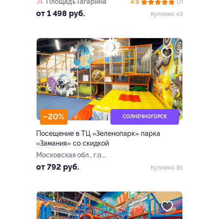
Площадь Гагарина
4.9
(7)
от 1 498 руб.
Куплено 43
–20%
СОЛНЕЧНОГОРСК
Посещение в ТЦ «Зеленопарк» парка
«Замания» со скидкой
Московская обл., г.о.
Солнечногорск, раб. пос.
от 792 руб.
Куплено 35
Ржавки, 2-й мкр-н, стр. 20,
ТЦ «Zеленопарк», эт. 1