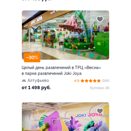
–30%
Целый день развлечений в ТРЦ «Весна»
в парке развлечений Joki Joya
Алтуфьево
4.9
(166)
от 1 498 руб.
Куплено 36