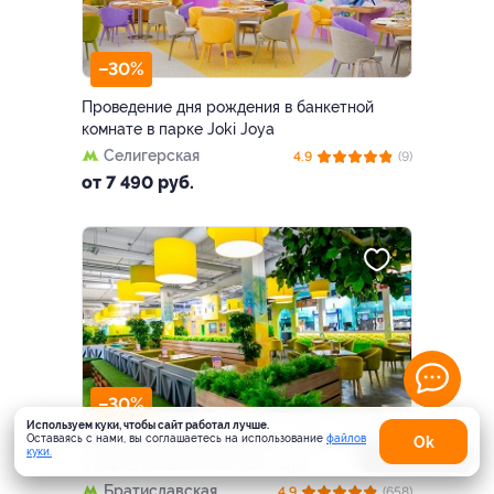
–30%
Проведение дня рождения в банкетной
комнате в парке Joki Joya
Селигерская
4.9
(9)
от 7 490 руб.
–30%
Используем куки, чтобы сайт работал лучше.
Оставаясь с нами, вы соглашаетесь на использование
файлов
Оk
Проведение дня рождения в ТРЦ «Мари»
куки.
Карта
в парке развлечений Joki Joya
Братиславская
4.9
(658)