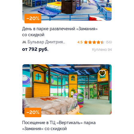
–20%
День в парке развлечений «Замания»
со скидкой
Бульвар Дмитрия
4.5
(56)
Донского
от 792 руб.
Куплено 94
–20%
Посещение в ТЦ «Вертикаль» парка
«Замания» со скидкой