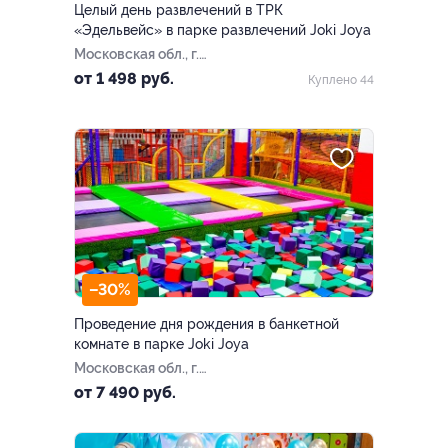
Целый день развлечений в ТРК
«Эдельвейс» в парке развлечений Joki Joya
Московская обл., г.
Балашиха, ​мкр-н
от 1 498 руб.
Куплено 44
Железнодорожный, ул.
Советская, д. 9 (ТРК
«Эдельвейс»​)
–30%
Проведение дня рождения в банкетной
комнате в парке Joki Joya
Московская обл., г.
Балашиха, ул. Советская, д.
от 7 490 руб.
9, ТЦ «Эдельвейс-К»