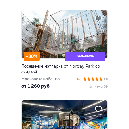
–30%
БАЛАШИХА
Посещение нэтпарка от Norway Park со
скидкой
Московская обл., г.о.
4.8
(3)
Балашиха, Вишняковский
от 1 260 руб.
Куплено 69
лесопарк (рядом с кафе
«Рупор»)