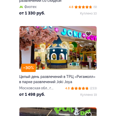
развлечений со скидкой
Физтех
4.8
(9)
от 1 330 руб.
Куплено 10
–30%
Целый день развлечений в ТРЦ «Ригамолл»
в парке развлечений Joki Joya
Московская обл., г.
4.8
(233)
Красногорск,
от 1 498 руб.
Куплено 19
Новорижское ш., 5 км от
МКАД (ТРЦ «Ригамолл»)