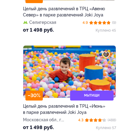
Целый день развлечений в ТРЦ «Авеню
Север» в парке развлечений Joki Joya
Селигерская
4.9
(9)
от 1 498 руб.
Куплено 45
–30%
МЫТИЩИ
Целый день развлечений в ТРЦ «Июнь»
в парке развлечений Joki Joya
Московская обл., г.
4.3
(488)
Мытищи, ул. Мира, д. 51
от 1 498 руб.
Куплено 57
(ТРЦ «Июнь»)