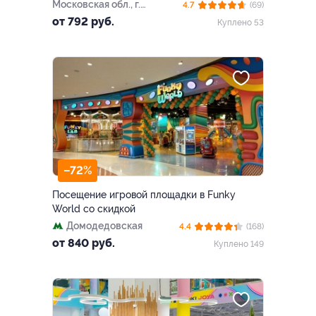
Московская обл., г.
4.7
(69)
Балашиха, ш. Энтузиастов,
от 792 руб.
Куплено 53
д. 36а, эт. 4
–72%
Посещение игровой площадки в Funky
World со скидкой
Домодедовская
4.4
(168)
от 840 руб.
Куплено 149