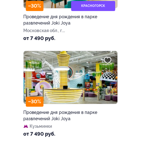
–30%
КРАСНОГОРСК
Проведение дня рождения в парке
развлечений Joki Joya
Московская обл., г.
Красногорск,
от 7 490 руб.
Новорижское ш., 5 км от
МКАД (ТРЦ «Ригамолл»)
–30%
Проведение дня рождения в парке
развлечений Joki Joya
Кузьминки
от 7 490 руб.