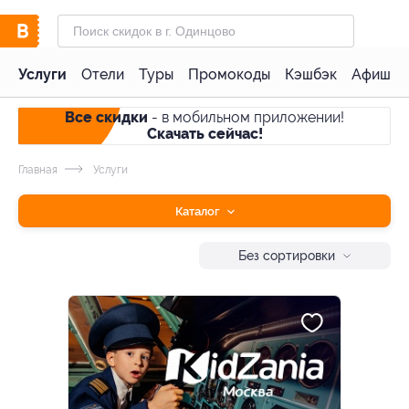
Услуги
Отели
Туры
Промокоды
Кэшбэк
Афиша 
Все скидки
- в мобильном приложении!
Скачать сейчас!
Главная
Услуги
Каталог
Без сортировки