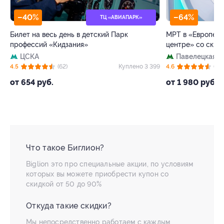
–40%
–64%
ТЦ «АВИАПАРК»
Билет на весь день в детский Парк
МРТ в «Европейс
профессий «Кидзания»
центре» со скид
ЦСКА
Павелецкая
+
75
4.5
(62)
Куплено 3 399
4.6
(73)
от 654 руб.
от 1 980 руб.
Что такое Биглион?
Biglion это про специальные акции, по условиям
которых вы можете приобрести купон со
скидкой от 50 до 90%
Откуда такие скидки?
Мы непосредственно работаем с каждым