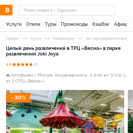
Услуги
Отели
Туры
Промокоды
Кэшбэк
Афиша 
Главная
Услуги
Развлечения
Детские развлекательные 
Целый день развлечений в ТРЦ «Весна» в парке
развлечений Joki Joya
4.9
(6)
Алтуфьево,
г. Москва, Алтуфьевское ш., 1-й км, вл. 3, стр. 1,
эт. 2 (ТРЦ «Весна»)
- 30%